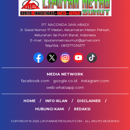
PT. NACONDA JAYA ABADI
Jl. Sosial Nomor 17 Medan, Kecamatan Medan Petisah,
Kelurahan Sei Putih Barat, Indonesia
E-mail : liputanmetrosumut@gmail.com
Telp/Wa : 081377036177
MEDIA NETWORK
facebook.com
google.co.id
instagram.com
web.whatsapp.com
HOME
INFO IKLAN
DISCLAIMER
HUBUNGI KAMI
REDAKSI
COPYRIGHT © 2025 LIPUTANMETROSUMUT.COM - ALL RIGHTS RESERVED