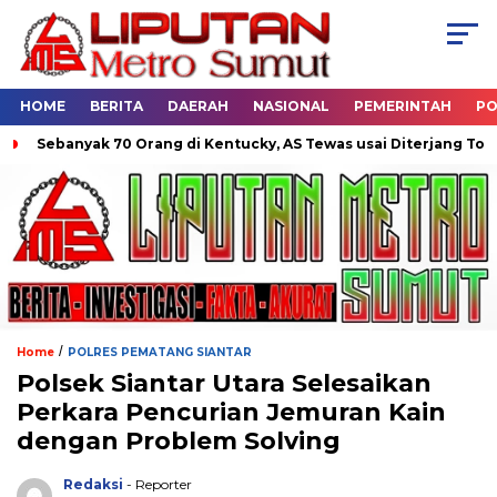
HOME
BERITA
DAERAH
NASIONAL
PEMERINTAH
PO
nyak 70 Orang di Kentucky, AS Tewas usai Diterjang Tornado Dahs
/
Home
POLRES PEMATANG SIANTAR
Polsek Siantar Utara Selesaikan
Perkara Pencurian Jemuran Kain
dengan Problem Solving
Redaksi
- Reporter