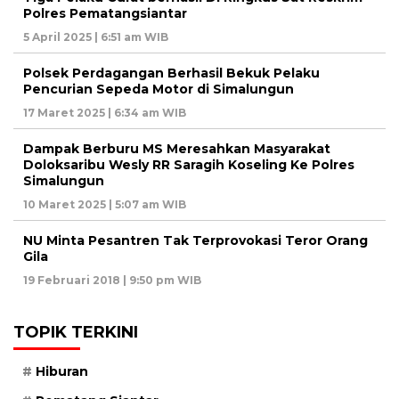
Polres Pematangsiantar
5 April 2025 | 6:51 am WIB
Polsek Perdagangan Berhasil Bekuk Pelaku
Pencurian Sepeda Motor di Simalungun
17 Maret 2025 | 6:34 am WIB
Dampak Berburu MS Meresahkan Masyarakat
Doloksaribu Wesly RR Saragih Koseling Ke Polres
Simalungun
10 Maret 2025 | 5:07 am WIB
NU Minta Pesantren Tak Terprovokasi Teror Orang
Gila
19 Februari 2018 | 9:50 pm WIB
TOPIK TERKINI
Hiburan