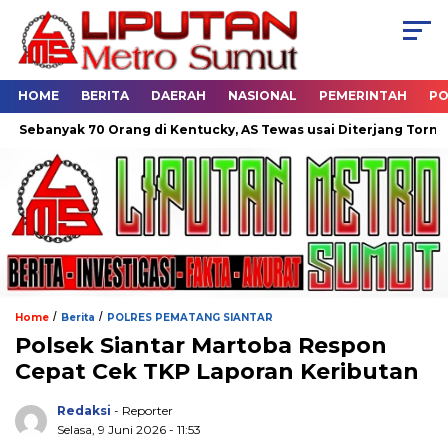
HOME
BERITA
DAERAH
NASIONAL
PEMERINTAH
PO
anyak 70 Orang di Kentucky, AS Tewas usai Diterjang Tornado Da
/
/
Home
Berita
POLRES PEMATANG SIANTAR
Polsek Siantar Martoba Respon
Cepat Cek TKP Laporan Keributan
Redaksi
- Reporter
Selasa, 9 Juni 2026 - 11:53