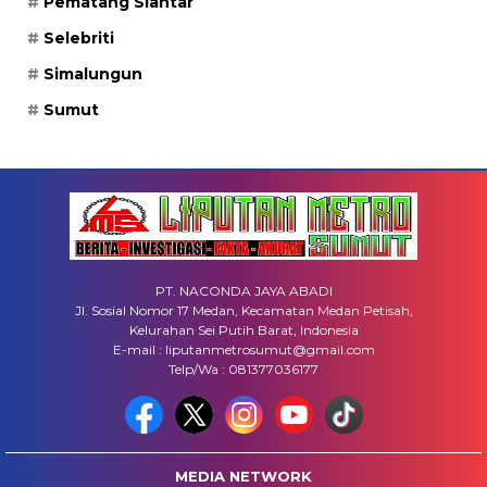
Pematang Siantar
Selebriti
Simalungun
Sumut
PT. NACONDA JAYA ABADI
Jl. Sosial Nomor 17 Medan, Kecamatan Medan Petisah,
Kelurahan Sei Putih Barat, Indonesia
E-mail : liputanmetrosumut@gmail.com
Telp/Wa : 081377036177
MEDIA NETWORK