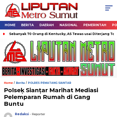
HOME
BERITA
DAERAH
NASIONAL
PEMERINTAH
PO
Sebanyak 70 Orang di Kentucky, AS Tewas usai Diterjang Tornado 
/
/
Home
Berita
POLRES PEMATANG SIANTAR
Polseķ Sianțar Marihat Mediasi
Pelemparan Rumah di Gang
Buntu
Redaksi
- Reporter