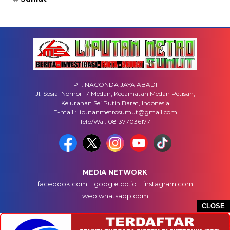
PT. NACONDA JAYA ABADI
Jl. Sosial Nomor 17 Medan, Kecamatan Medan Petisah,
Kelurahan Sei Putih Barat, Indonesia
E-mail : liputanmetrosumut@gmail.com
Telp/Wa : 081377036177
MEDIA NETWORK
facebook.com
google.co.id
instagram.com
web.whatsapp.com
CLOSE
HOME
INFO IKLAN
DISCLAIMER