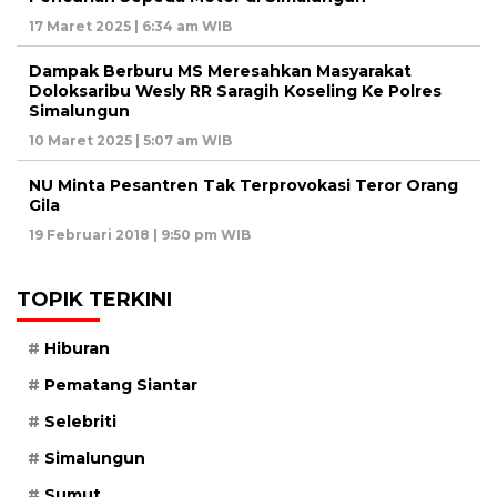
17 Maret 2025 | 6:34 am WIB
Dampak Berburu MS Meresahkan Masyarakat
Doloksaribu Wesly RR Saragih Koseling Ke Polres
Simalungun
10 Maret 2025 | 5:07 am WIB
NU Minta Pesantren Tak Terprovokasi Teror Orang
Gila
19 Februari 2018 | 9:50 pm WIB
TOPIK TERKINI
Hiburan
Pematang Siantar
Selebriti
Simalungun
Sumut