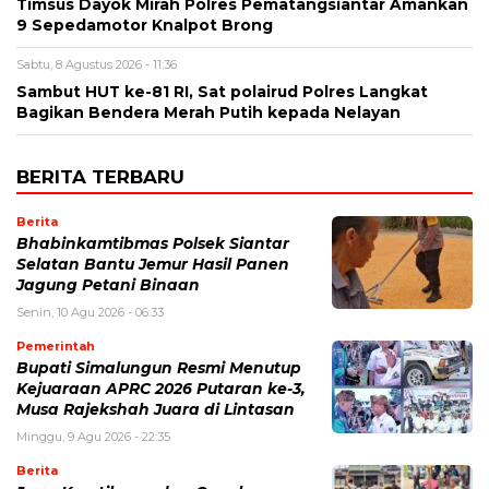
Timsus Dayok Mirah Polres Pematangsiantar Amankan
9 Sepedamotor Knalpot Brong
Sabtu, 8 Agustus 2026 - 11:36
Sambut HUT ke-81 RI, Sat polairud Polres Langkat
Bagikan Bendera Merah Putih kepada Nelayan
BERITA TERBARU
Berita
Bhabinkamtibmas Polsek Siantar
Selatan Bantu Jemur Hasil Panen
Jagung Petani Binaan
Senin, 10 Agu 2026 - 06:33
Pemerintah
Bupati Simalungun Resmi Menutup
Kejuaraan APRC 2026 Putaran ke-3,
Musa Rajekshah Juara di Lintasan
Minggu, 9 Agu 2026 - 22:35
Berita