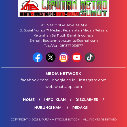
PT. NACONDA JAYA ABADI
Jl. Sosial Nomor 17 Medan, Kecamatan Medan Petisah,
Kelurahan Sei Putih Barat, Indonesia
E-mail : liputanmetrosumut@gmail.com
Telp/Wa : 081377036177
MEDIA NETWORK
facebook.com
google.co.id
instagram.com
web.whatsapp.com
HOME
INFO IKLAN
DISCLAIMER
HUBUNGI KAMI
REDAKSI
COPYRIGHT © 2025 LIPUTANMETROSUMUT.COM - ALL RIGHTS RESERVED