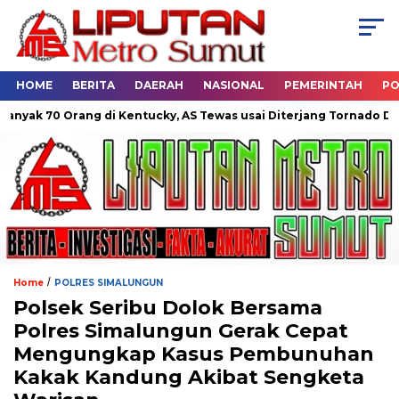
HOME
BERITA
DAERAH
NASIONAL
PEMERINTAH
PO
k 70 Orang di Kentucky, AS Tewas usai Diterjang Tornado Dahsyat
/
Home
POLRES SIMALUNGUN
Polsek Seribu Dolok Bersama
Polres Simalungun Gerak Cepat
Mengungkap Kasus Pembunuhan
Kakak Kandung Akibat Sengketa