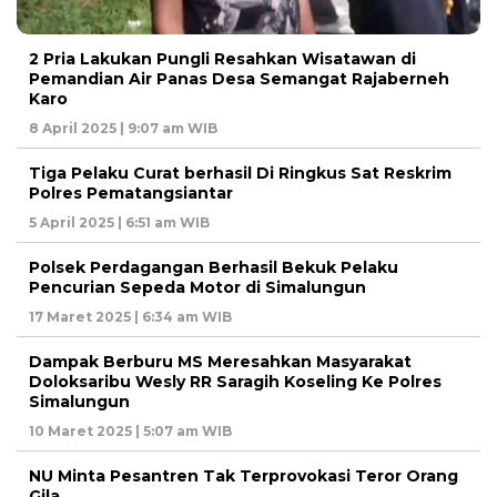
2 Pria Lakukan Pungli Resahkan Wisatawan di
Pemandian Air Panas Desa Semangat Rajaberneh
Karo
8 April 2025 | 9:07 am WIB
Tiga Pelaku Curat berhasil Di Ringkus Sat Reskrim
Polres Pematangsiantar
5 April 2025 | 6:51 am WIB
Polsek Perdagangan Berhasil Bekuk Pelaku
Pencurian Sepeda Motor di Simalungun
17 Maret 2025 | 6:34 am WIB
Dampak Berburu MS Meresahkan Masyarakat
Doloksaribu Wesly RR Saragih Koseling Ke Polres
Simalungun
10 Maret 2025 | 5:07 am WIB
NU Minta Pesantren Tak Terprovokasi Teror Orang
Gila