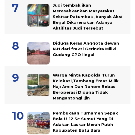
Judi tembak ikan
Meresahkankan Masyarakat
Sekitar Patumbak ,banyak Aksi
Begal Dikarenakan Adanya
Aktifitas Judi Tersebut.
Diduga Keras Anggota dewan
N.H dari fraksi Gerindra Miliki
Gudang CPO Ilegal
Warga Minta Kapolda Turun
Kelokasi,Tambang Emas Milik
Haji Amin Dan Rohom Bebas
Beroperasi Diduga Tidak
Mengantongi Ijin
Pembukaan Turnamen Sepak
Bola U-12 Se Sumut Yang Di
Adakan Laskar Merah Putih
Kabupaten Batu Bara