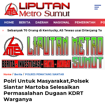
HOME
BERITA
DAERAH
NASIONAL
PEMERINTAH
PO
ebanyak 70 Orang di Kentucky, AS Tewas usai Diterjang Tornado 
/
/
Home
Berita
POLRES PEMATANG SIANTAR
Polri Untuk Masyarakat,Polsek
Siantar Martoba Selesaikan
Permasalahan Dugaan KDRT
Warganya