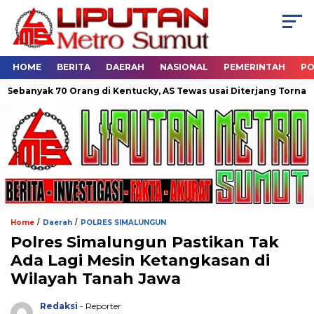
HOME
BERITA
DAERAH
NASIONAL
PEMERINTAH
PO
70 Orang di Kentucky, AS Tewas usai Diterjang Tornado Dahsyat
/
/
Home
Daerah
POLRES SIMALUNGUN
Polres Simalungun Pastikan Tak
Ada Lagi Mesin Ketangkasan di
Wilayah Tanah Jawa
Redaksi
- Reporter