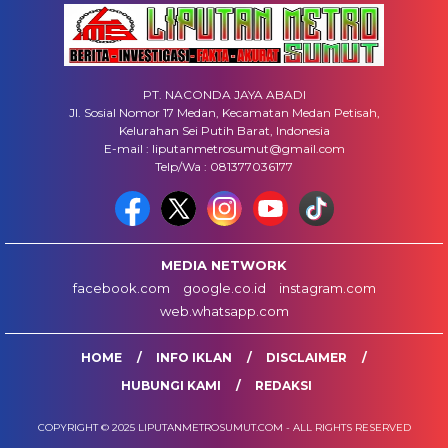
PT. NACONDA JAYA ABADI
Jl. Sosial Nomor 17 Medan, Kecamatan Medan Petisah,
Kelurahan Sei Putih Barat, Indonesia
E-mail : liputanmetrosumut@gmail.com
Telp/Wa : 081377036177
MEDIA NETWORK
facebook.com
google.co.id
instagram.com
web.whatsapp.com
HOME
INFO IKLAN
DISCLAIMER
HUBUNGI KAMI
REDAKSI
COPYRIGHT © 2025 LIPUTANMETROSUMUT.COM - ALL RIGHTS RESERVED