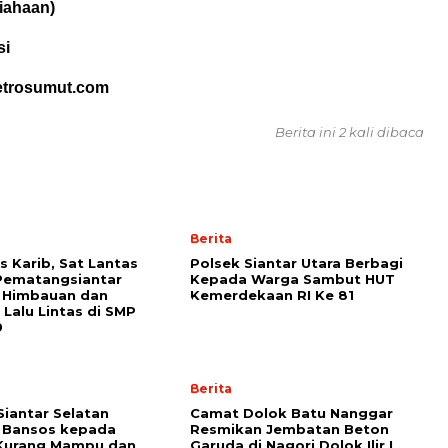
iahaan)
si
etrosumut.com
Berita ini 2 kali dibaca
Berita
s Karib, Sat Lantas
Polsek Siantar Utara Berbagi
Pematangsiantar
Kepada Warga Sambut HUT
n Himbauan dan
Kemerdekaan RI Ke 81
 Lalu Lintas di SMP
9
Berita
Siantar Selatan
Camat Dolok Batu Nanggar
 Bansos kepada
Resmikan Jembatan Beton
Kurang Mampu dan
Garuda di Nagori Dolok Ilir I