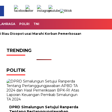
LAHRAGA
POLRI
TNI
 Dicopot usai Marahi Korban Pemerkosaan
Kemendag Cabut L
TRENDING
POLITIK
DPRD Simalungun Setujui Ranperda
Tentang Pertanggungjawaban