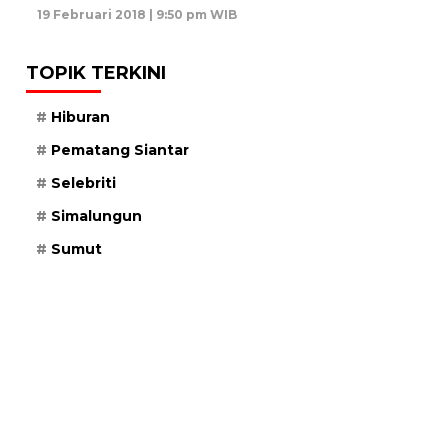
19 Februari 2018 | 9:50 pm WIB
TOPIK TERKINI
Hiburan
Pematang Siantar
Selebriti
Simalungun
Sumut