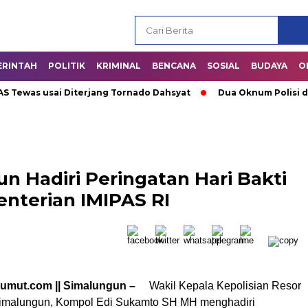
ERINTAH
POLITIK
KRIMINAL
BENCANA
SOSIAL
BUDAYA
O
as usai Diterjang Tornado Dahsyat
Dua Oknum Polisi di Riau
 Hadiri Peringatan Hari Bakti
nterian IMIPAS RI
sumut.com || Simalungun –
Wakil Kepala Kepolisian Resor
Simalungun, Kompol Edi Sukamto SH MH menghadiri