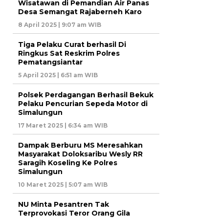
Wisatawan di Pemandian Air Panas
Desa Semangat Rajaberneh Karo
8 April 2025 | 9:07 am WIB
Tiga Pelaku Curat berhasil Di
Ringkus Sat Reskrim Polres
Pematangsiantar
5 April 2025 | 6:51 am WIB
Polsek Perdagangan Berhasil Bekuk
Pelaku Pencurian Sepeda Motor di
Simalungun
17 Maret 2025 | 6:34 am WIB
Dampak Berburu MS Meresahkan
Masyarakat Doloksaribu Wesly RR
Saragih Koseling Ke Polres
Simalungun
10 Maret 2025 | 5:07 am WIB
NU Minta Pesantren Tak
Terprovokasi Teror Orang Gila