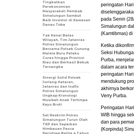
Tingkatkan
peringatan Har
Perekonomian
Masyarakat: Pemkab
diselenggaraka
Simalungun Sambut
pada Senin (28
Baik Investor di Kawasan
Danau Toba
Simalungun da
(Kamtibmas) di
Tak Kenal Batas
Wilayah, Tim Jatanras
Polres Simalungun
Ketika dikonfir
Bersama Polsek Gunung
Seksi Hubungan
Malela Buru Pelaku
Curas hingga Provinsi
Purba, menjela
Riau dan Berhasil Bekuk
dalam acara te
Tersangka
peringatan Har
Sinergi Solid Polsek
mendukung prog
Jorlang Hataran,
Jatanras dan Inafis
akhirnya berko
Polres Simalungun
Verry Purba.
Ungkap Kronologi
Musibah Anak Tertimpa
Kayu Broti
Peringatan Har
WIB hingga sele
Sat Reskrim Polres
Simalungun Turun Olah
dan para peman
TKP dan Sapaikan
Himbauan Pasca
(Korpinda) Sim
Peristiwa Balita 4 Tahun