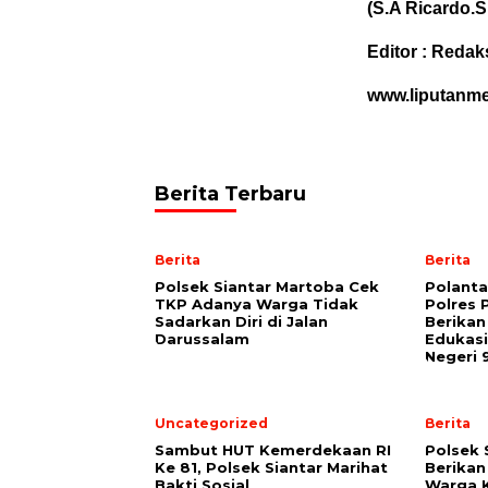
(S.A Ricardo.S
Editor : Redak
www.liputanm
Berita Terbaru
Berita
Berita
Polsek Siantar Martoba Cek
Polanta
TKP Adanya Warga Tidak
Polres 
Sadarkan Diri di Jalan
Berika
Darussalam
Edukasi
Negeri 
Uncategorized
Berita
Sambut HUT Kemerdekaan RI
Polsek 
Ke 81, Polsek Siantar Marihat
Berikan
Bakti Sosial
Warga 