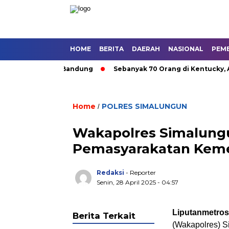
HOME
BERITA
DAERAH
NASIONAL
PEM
utan Umum di Bandung
Sebanyak 70 Orang di Kentucky, AS Tew
Home
POLRES SIMALUNGUN
/
Wakapolres Simalungun
Pemasyarakatan Keme
Redaksi
- Reporter
Senin, 28 April 2025 - 04:57
Liputanmetro
Berita Terkait
(Wakapolres) 