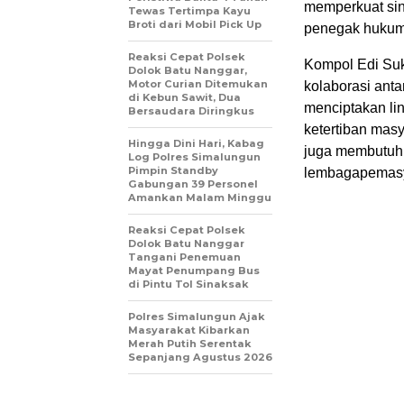
memperkuat sin
Tewas Tertimpa Kayu
Broti dari Mobil Pick Up
penegak hukum 
Reaksi Cepat Polsek
Kompol Edi Su
Dolok Batu Nanggar,
Motor Curian Ditemukan
kolaborasi ant
di Kebun Sawit, Dua
menciptakan l
Bersaudara Diringkus
ketertiban mas
Hingga Dini Hari, Kabag
juga membutuhk
Log Polres Simalungun
Pimpin Standby
lembagapemasya
Gabungan 39 Personel
Amankan Malam Minggu
Reaksi Cepat Polsek
Dolok Batu Nanggar
Tangani Penemuan
Mayat Penumpang Bus
di Pintu Tol Sinaksak
Polres Simalungun Ajak
Masyarakat Kibarkan
Merah Putih Serentak
Sepanjang Agustus 2026