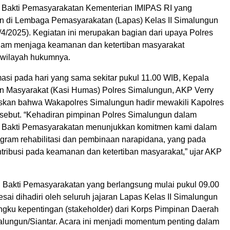
i Bakti Pemasyarakatan Kementerian IMIPAS RI yang
n di Lembaga Pemasyarakatan (Lapas) Kelas II Simalungun
/4/2025). Kegiatan ini merupakan bagian dari upaya Polres
lam menjaga keamanan dan ketertiban masyarakat
 wilayah hukumnya.
masi pada hari yang sama sekitar pukul 11.00 WIB, Kepala
 Masyarakat (Kasi Humas) Polres Simalungun, AKP Verry
skan bahwa Wakapolres Simalungun hadir mewakili Kapolres
rsebut. “Kehadiran pimpinan Polres Simalungun dalam
i Bakti Pemasyarakatan menunjukkan komitmen kami dalam
ram rehabilitasi dan pembinaan narapidana, yang pada
ntribusi pada keamanan dan ketertiban masyarakat,” ujar AKP
i Bakti Pemasyarakatan yang berlangsung mulai pukul 09.00
sai dihadiri oleh seluruh jajaran Lapas Kelas II Simalungun
gku kepentingan (stakeholder) dari Korps Pimpinan Daerah
alungun/Siantar. Acara ini menjadi momentum penting dalam