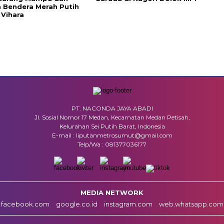
 Bendera Merah Putih
 Vihara
PT. NACONDA JAYA ABADI
Jl. Sosial Nomor 17 Medan, Kecamatan Medan Petisah,
Kelurahan Sei Putih Barat, Indonesia
E-mail : liputanmetrosumut@gmail.com
Telp/Wa : 081377036177
MEDIA NETWORK
facebook.com
google.co.id
instagram.com
web.whatsapp.com