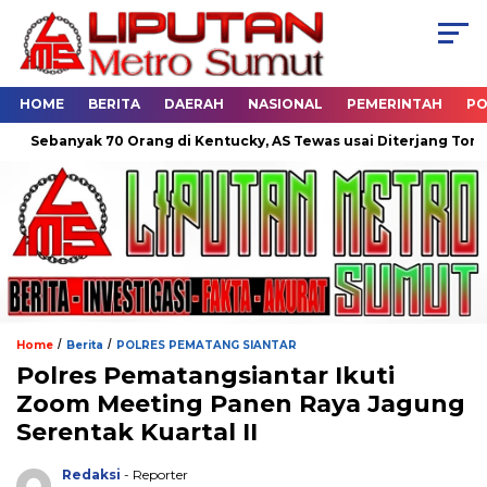
HOME
BERITA
DAERAH
NASIONAL
PEMERINTAH
PO
banyak 70 Orang di Kentucky, AS Tewas usai Diterjang Tornado Da
/
/
Home
Berita
POLRES PEMATANG SIANTAR
Polres Pematangsiantar Ikuti
Zoom Meeting Panen Raya Jagung
Serentak Kuartal II
Redaksi
- Reporter