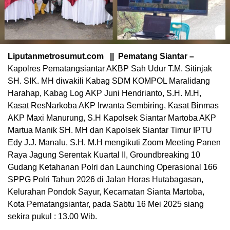
Liputanmetrosumut.com || Pematang Siantar –
Kapolres Pematangsiantar AKBP Sah Udur T.M. Sitinjak
SH. SIK. MH diwakili Kabag SDM KOMPOL Maralidang
Harahap, Kabag Log AKP Juni Hendrianto, S.H. M.H,
Kasat ResNarkoba AKP Irwanta Sembiring, Kasat Binmas
AKP Maxi Manurung, S.H Kapolsek Siantar Martoba AKP
Martua Manik SH. MH dan Kapolsek Siantar Timur IPTU
Edy J.J. Manalu, S.H. M.H mengikuti Zoom Meeting Panen
Raya Jagung Serentak Kuartal II, Groundbreaking 10
Gudang Ketahanan Polri dan Launching Operasional 166
SPPG Polri Tahun 2026 di Jalan Horas Hutabagasan,
Kelurahan Pondok Sayur, Kecamatan Sianta Martoba,
Kota Pematangsiantar, pada Sabtu 16 Mei 2025 siang
sekira pukul : 13.00 Wib.