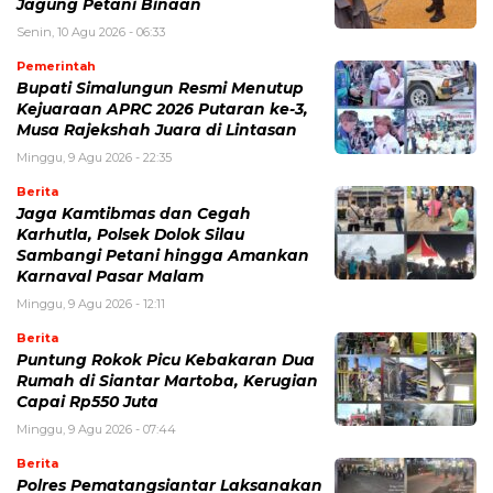
Jagung Petani Binaan
Senin, 10 Agu 2026 - 06:33
Pemerintah
Bupati Simalungun Resmi Menutup
Kejuaraan APRC 2026 Putaran ke-3,
Musa Rajekshah Juara di Lintasan
Minggu, 9 Agu 2026 - 22:35
Berita
Jaga Kamtibmas dan Cegah
Karhutla, Polsek Dolok Silau
Sambangi Petani hingga Amankan
Karnaval Pasar Malam
Minggu, 9 Agu 2026 - 12:11
Berita
Puntung Rokok Picu Kebakaran Dua
Rumah di Siantar Martoba, Kerugian
Capai Rp550 Juta
Minggu, 9 Agu 2026 - 07:44
Berita
Polres Pematangsiantar Laksanakan