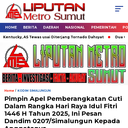
HOME
BERITA
DAERAH
NASIONAL
PEMERINTAH
PO
ucky, AS Tewas usai Diterjang Tornado Dahsyat
Dua Oknum P
/
Home
KODIM SIMALUNGUN
Pimpin Apel Pemberangkatan Cuti
Dalam Rangka Hari Raya Idul Fitri
1446 H Tahun 2025, Ini Pesan
Dandim 0207/Simalungun Kepada