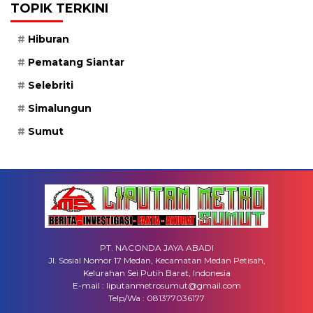
TOPIK TERKINI
Hiburan
Pematang Siantar
Selebriti
Simalungun
Sumut
PT. NACONDA JAYA ABADI
Jl. Sosial Nomor 17 Medan, Kecamatan Medan Petisah,
Kelurahan Sei Putih Barat, Indonesia
E-mail : liputanmetrosumut@gmail.com
Telp/Wa : 081377036177