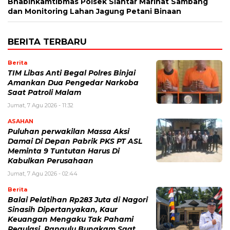
Bhabinkamtibmas Polsek Siantar Marihat Sambang
dan Monitoring Lahan Jagung Petani Binaan
BERITA TERBARU
Berita
TIM Libas Anti Begal Polres Binjai
Amankan Dua Pengedar Narkoba
Saat Patroli Malam
Jumat, 7 Agu 2026 - 11:32
ASAHAN
Puluhan perwakilan Massa Aksi
Damai Di Depan Pabrik PKS PT ASL
Meminta 9 Tuntutan Harus Di
Kabulkan Perusahaan
Jumat, 7 Agu 2026 - 02:44
Berita
Balai Pelatihan Rp283 Juta di Nagori
Sinasih Dipertanyakan, Kaur
Keuangan Mengaku Tak Pahami
Regulasi, Pangulu Bungkam Saat