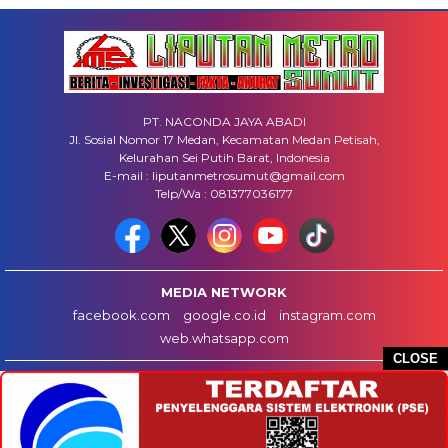
PT. NACONDA JAYA ABADI
Jl. Sosial Nomor 17 Medan, Kecamatan Medan Petisah,
Kelurahan Sei Putih Barat, Indonesia
E-mail : liputanmetrosumut@gmail.com
Telp/Wa : 081377036177
MEDIA NETWORK
facebook.com
google.co.id
instagram.com
web.whatsapp.com
CLOSE
HOME
INFO IKLAN
DISCLAIMER
HUBUNGI KAMI
REDAKSI