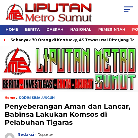
HOME
BERITA
DAERAH
NASIONAL
PEMERINTAH
PO
ebanyak 70 Orang di Kentucky, AS Tewas usai Diterjang Tornado 
/
Home
KODIM SIMALUNGUN
Penyeberangan Aman dan Lancar,
Babinsa Lakukan Komsos di
Pelabuhan Tigaras
Redaksi
- Reporter