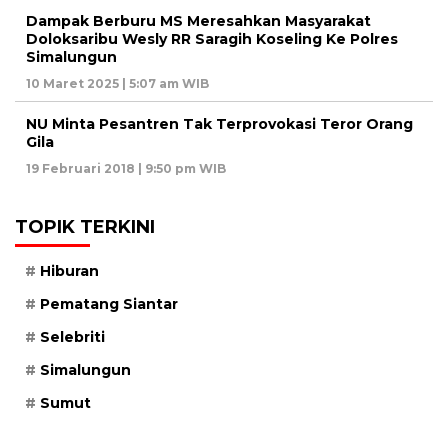
Dampak Berburu MS Meresahkan Masyarakat
Doloksaribu Wesly RR Saragih Koseling Ke Polres
Simalungun
10 Maret 2025 | 5:07 am WIB
NU Minta Pesantren Tak Terprovokasi Teror Orang
Gila
19 Februari 2018 | 9:50 pm WIB
TOPIK TERKINI
Hiburan
Pematang Siantar
Selebriti
Simalungun
Sumut