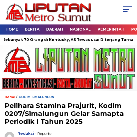
HOME
BERITA
DAERAH
NASIONAL
PEMERINTAH
PO
nyak 70 Orang di Kentucky, AS Tewas usai Diterjang Tornado Dah
/
Home
KODIM SIMALUNGUN
Pelihara Stamina Prajurit, Kodim
0207/Simalungun Gelar Samapta
Periodik I Tahun 2025
Redaksi
- Reporter