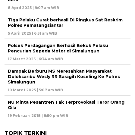
8 April 2025 | 9:07 am WIB
Tiga Pelaku Curat berhasil Di Ringkus Sat Reskrim
Polres Pematangsiantar
5 April 2025 | 6:51 am WIB
Polsek Perdagangan Berhasil Bekuk Pelaku
Pencurian Sepeda Motor di Simalungun
17 Maret 2025 | 6:34 am WIB
Dampak Berburu MS Meresahkan Masyarakat
Doloksaribu Wesly RR Saragih Koseling Ke Polres
Simalungun
10 Maret 2025 | 5:07 am WIB
NU Minta Pesantren Tak Terprovokasi Teror Orang
Gila
19 Februari 2018 | 9:50 pm WIB
TOPIK TERKINI