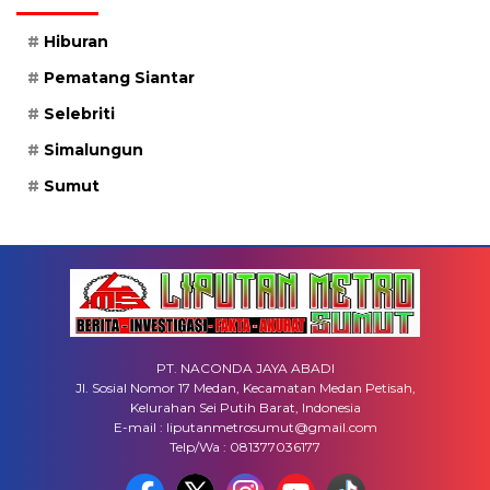
Hiburan
Pematang Siantar
Selebriti
Simalungun
Sumut
PT. NACONDA JAYA ABADI
Jl. Sosial Nomor 17 Medan, Kecamatan Medan Petisah,
Kelurahan Sei Putih Barat, Indonesia
E-mail : liputanmetrosumut@gmail.com
Telp/Wa : 081377036177