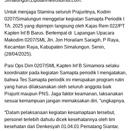
Simalungun,Liputanmetrosumut.com.
Untuk menjaga Stamina seluruh Prajuritnya, Kodim
0207/Simalungun menggelar kegiatan Samapta Periodik I
TA. 2025 yang dipimpin langsung oleh Kajas Rem 022/PT
Kapten Inf B Barus. Bertempat di Lapangan Upacara
Makodim 0207/SML Jln. Jon Horailam Saragih, P Raya,
Kecamtan Raya, Kabupaten Simalungun. Senin,
(28/04/2025).
Pasi Ops Dim 0207/SML Kapten Inf B Simamora selaku
koordinator pada kegiatan Samapta periodik I mengatakan,
bahwa Tes Samapta periodik ini merupakan program rutin
yang harus dilaksanakan oleh seluruh anggota baik
Prajurit maupun PNS. Jaga faktor keamanan, laksanakan
sesuai kemampuan jangan memaksakan diri, “ungkapnya.
“Dalam pelaksanaan kegiatan kesamaptaan tersebut,
personel terlebih dahulu dicek kesehatannya oleh tim
kesehatan dari Denkesyah 01.04.01 Pematang Siantar,