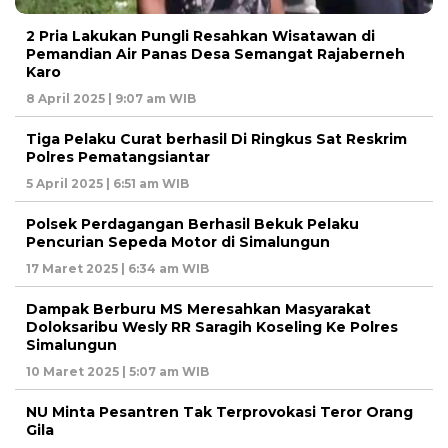
2 Pria Lakukan Pungli Resahkan Wisatawan di
Pemandian Air Panas Desa Semangat Rajaberneh
Karo
8 April 2025 | 9:07 am WIB
Tiga Pelaku Curat berhasil Di Ringkus Sat Reskrim
Polres Pematangsiantar
5 April 2025 | 6:51 am WIB
Polsek Perdagangan Berhasil Bekuk Pelaku
Pencurian Sepeda Motor di Simalungun
17 Maret 2025 | 6:34 am WIB
Dampak Berburu MS Meresahkan Masyarakat
Doloksaribu Wesly RR Saragih Koseling Ke Polres
Simalungun
10 Maret 2025 | 5:07 am WIB
NU Minta Pesantren Tak Terprovokasi Teror Orang
Gila