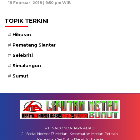
19 Februari 2018 | 9:50 pm WIB
TOPIK TERKINI
Hiburan
Pematang Siantar
Selebriti
Simalungun
Sumut
PT. NACONDA JAYA ABADI
Jl. Sosial Nomor 17 Medan, Kecamatan Medan Petisah,
Kelurahan Sei Putih Barat, Indonesia