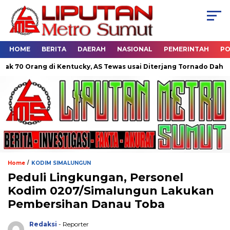
HOME
BERITA
DAERAH
NASIONAL
PEMERINTAH
PO
0 Orang di Kentucky, AS Tewas usai Diterjang Tornado Dahsyat
/
Home
KODIM SIMALUNGUN
Peduli Lingkungan, Personel
Kodim 0207/Simalungun Lakukan
Pembersihan Danau Toba
Redaksi
- Reporter