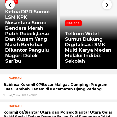
‹
›
Berita
Ketua DPD Sumut
LSM KPK
Nusantara Soroti
Nasional
Bendera Merah
Putih Robek,Lesu
Telkom Witel
Dan Kusam Yang
Sumut Dukung
Masih Berkibar
Digitalisasi SMK
Dikantor Pangulu
Multi Karya Medan
Nagori Dolok
Melalui Indibiz
Saribu
Sekolah
DAERAH
Babinsa Koramil 07/Bosar Maligas Dampingi Program
Luas Tambah Tanam di Kecamatan Ujung Padang
Jumat, 7 Mar 2025 - 08:00
DAERAH
Koramil 01/Siantar Utara dan Polsek Siantar Utara Gelar
Bakti Sosial Dalam Rangka Bulan Suci Ramadhan 1446