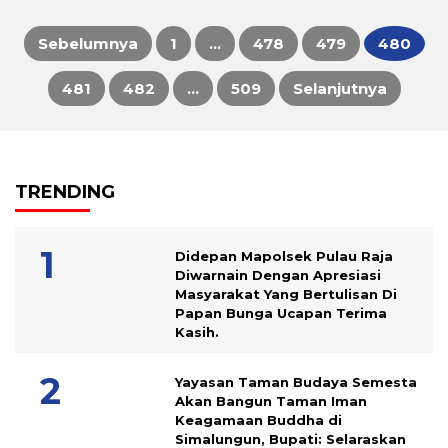
Sebelumnya
1
…
478
479
480
Paginasi
481
482
…
509
Selanjutnya
pos
TRENDING
Didepan Mapolsek Pulau Raja
Diwarnain Dengan Apresiasi
Masyarakat Yang Bertulisan Di
Papan Bunga Ucapan Terima
Kasih.
Yayasan Taman Budaya Semesta
Akan Bangun Taman Iman
Keagamaan Buddha di
Simalungun, Bupati: Selaraskan