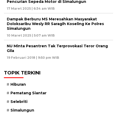
Pencurian Sepeda Motor di Simalungun
17 Maret 2025 | 6:34 am WIB
Dampak Berburu MS Meresahkan Masyarakat
Doloksaribu Wesly RR Saragih Koseling Ke Polres
Simalungun
10 Maret 2025 | 5:07 am WIB
NU Minta Pesantren Tak Terprovokasi Teror Orang
Gila
19 Februari 2018 | 9:50 pm WIB
TOPIK TERKINI
Hiburan
Pematang Siantar
Selebriti
Simalungun