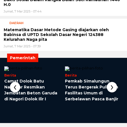
H.0
Jumat, 7 Mar 2025 - 07:44
DAERAH
Matematika Dasar Metode Gasing diajarkan oleh
Babinsa di UPTD Sekolah Dasar Negeri 124388
Kelurahan Naga pita
Jumat, 7 Mar 2025 - 07:39
Pemerintah
Berita
Berita
Camat Dolok Batu
Pemkab Simalungun
‹
›
Nanggar Resmikan
Terus Bergerak Pulihkan
Jembatan Beton Garuda
Fasilitas Umum di
di Nagori Dolok Ilir I
Serbelawan Pasca Banjir