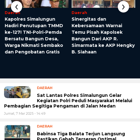
‹
›
Daerah
Daerah
Kapolres Simalungun
Sinergitas dan
Hadiri Penutupan TMMD
Kebersamaan Warnai
a
ke-127! TNI-Polri-Pemda
Temu Pisah Kapolsek
Bersatu Bangun Desa,
Bangun Dari AKP R.
Warga Nikmati Sembako
Simarmata ke AKP Hengky
dan Pengobatan Gratis
B. Siahaan
DAERAH
Sat Lantas Polres Simalungun Gelar
Kegiatan Polri Peduli Masyarakat Melalui
Pembagian Segitiga Pengaman di Jalan Medan
Jumat, 7 Mar 2025 - 14:49
DAERAH
Babinsa Tiga Balata Terjun Langsung
Pastikan Gabah Terserap Optimal