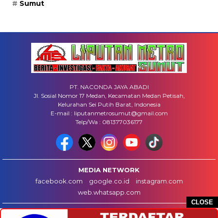
Sumut
PT. NACONDA JAYA ABADI
Jl. Sosial Nomor 17 Medan, Kecamatan Medan Petisah,
Kelurahan Sei Putih Barat, Indonesia
E-mail : liputanmetrosumut@gmail.com
Telp/Wa : 081377036177
MEDIA NETWORK
facebook.com
google.co.id
instagram.com
web.whatsapp.com
CLOSE
HOME
INFO IKLAN
DISCLAIMER