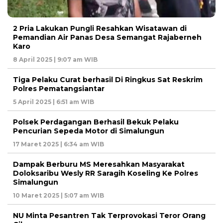
2 Pria Lakukan Pungli Resahkan Wisatawan di
Pemandian Air Panas Desa Semangat Rajaberneh
Karo
8 April 2025 | 9:07 am WIB
Tiga Pelaku Curat berhasil Di Ringkus Sat Reskrim
Polres Pematangsiantar
5 April 2025 | 6:51 am WIB
Polsek Perdagangan Berhasil Bekuk Pelaku
Pencurian Sepeda Motor di Simalungun
17 Maret 2025 | 6:34 am WIB
Dampak Berburu MS Meresahkan Masyarakat
Doloksaribu Wesly RR Saragih Koseling Ke Polres
Simalungun
10 Maret 2025 | 5:07 am WIB
NU Minta Pesantren Tak Terprovokasi Teror Orang