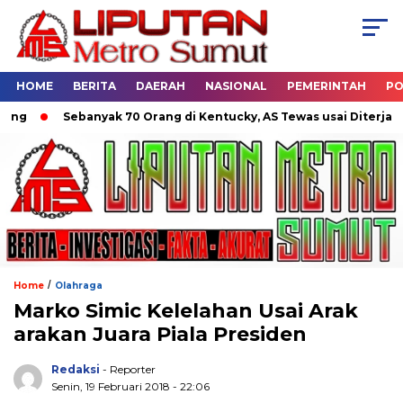
HOME
BERITA
DAERAH
NASIONAL
PEMERINTAH
PO
Sebanyak 70 Orang di Kentucky, AS Tewas usai Diterjang To
/
Home
Olahraga
Marko Simic Kelelahan Usai Arak
arakan Juara Piala Presiden
Redaksi
- Reporter
Senin, 19 Februari 2018 - 22:06