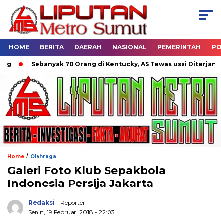
HOME
BERITA
DAERAH
NASIONAL
PEMERINTAH
PO
Sebanyak 70 Orang di Kentucky, AS Tewas usai Diterjang Tor
/
Home
Olahraga
Galeri Foto Klub Sepakbola
Indonesia Persija Jakarta
Redaksi
- Reporter
Senin, 19 Februari 2018 - 22:03