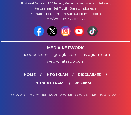
Jl. Sosial Nomor 17 Medan, Kecamatan Medan Petisah,
Kelurahan Sei Putih Barat, Indonesia
E-mail : liputanmetrosumut@gmail.com
Telp/Wa : 081377036177
MEDIA NETWORK
facebook.com
google.co.id
instagram.com
web.whatsapp.com
HOME
INFO IKLAN
DISCLAIMER
HUBUNGI KAMI
REDAKSI
COPYRIGHT © 2025 LIPUTANMETROSUMUT.COM - ALL RIGHTS RESERVED