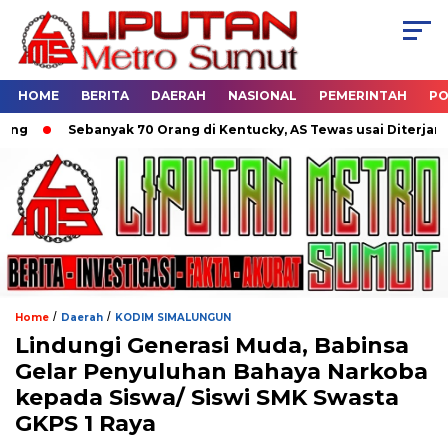
HOME
BERITA
DAERAH
NASIONAL
PEMERINTAH
PO
Sebanyak 70 Orang di Kentucky, AS Tewas usai Diterjang Tornado
/
/
Home
Daerah
KODIM SIMALUNGUN
Lindungi Generasi Muda, Babinsa
Gelar Penyuluhan Bahaya Narkoba
kepada Siswa/ Siswi SMK Swasta
GKPS 1 Raya