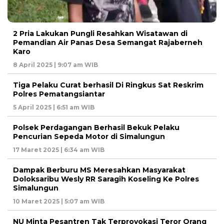
2 Pria Lakukan Pungli Resahkan Wisatawan di
Pemandian Air Panas Desa Semangat Rajaberneh
Karo
8 April 2025 | 9:07 am WIB
Tiga Pelaku Curat berhasil Di Ringkus Sat Reskrim
Polres Pematangsiantar
5 April 2025 | 6:51 am WIB
Polsek Perdagangan Berhasil Bekuk Pelaku
Pencurian Sepeda Motor di Simalungun
17 Maret 2025 | 6:34 am WIB
Dampak Berburu MS Meresahkan Masyarakat
Doloksaribu Wesly RR Saragih Koseling Ke Polres
Simalungun
10 Maret 2025 | 5:07 am WIB
NU Minta Pesantren Tak Terprovokasi Teror Orang