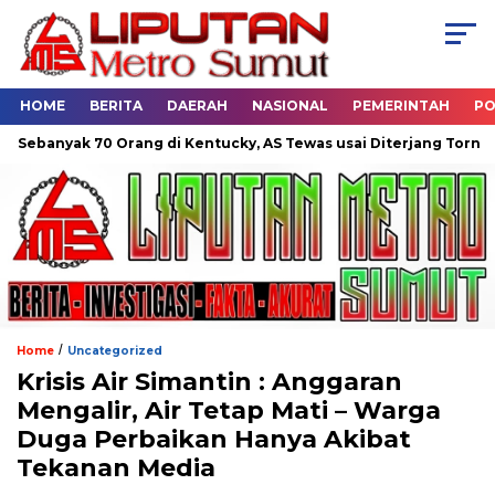
HOME
BERITA
DAERAH
NASIONAL
PEMERINTAH
PO
nyak 70 Orang di Kentucky, AS Tewas usai Diterjang Tornado Dahs
/
Home
Uncategorized
Krisis Air Simantin : Anggaran
Mengalir, Air Tetap Mati – Warga
Duga Perbaikan Hanya Akibat
Tekanan Media