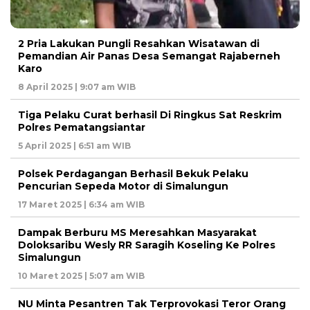
2 Pria Lakukan Pungli Resahkan Wisatawan di
Pemandian Air Panas Desa Semangat Rajaberneh
Karo
8 April 2025 | 9:07 am WIB
Tiga Pelaku Curat berhasil Di Ringkus Sat Reskrim
Polres Pematangsiantar
5 April 2025 | 6:51 am WIB
Polsek Perdagangan Berhasil Bekuk Pelaku
Pencurian Sepeda Motor di Simalungun
17 Maret 2025 | 6:34 am WIB
Dampak Berburu MS Meresahkan Masyarakat
Doloksaribu Wesly RR Saragih Koseling Ke Polres
Simalungun
10 Maret 2025 | 5:07 am WIB
NU Minta Pesantren Tak Terprovokasi Teror Orang