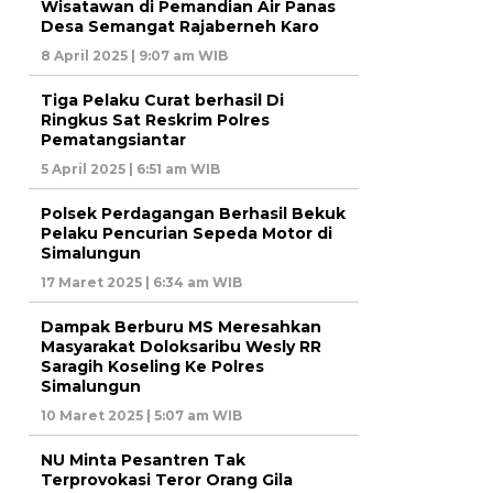
Wisatawan di Pemandian Air Panas
Desa Semangat Rajaberneh Karo
8 April 2025 | 9:07 am WIB
Tiga Pelaku Curat berhasil Di
Ringkus Sat Reskrim Polres
Pematangsiantar
5 April 2025 | 6:51 am WIB
Polsek Perdagangan Berhasil Bekuk
Pelaku Pencurian Sepeda Motor di
Simalungun
17 Maret 2025 | 6:34 am WIB
Dampak Berburu MS Meresahkan
Masyarakat Doloksaribu Wesly RR
Saragih Koseling Ke Polres
Simalungun
10 Maret 2025 | 5:07 am WIB
NU Minta Pesantren Tak
Terprovokasi Teror Orang Gila