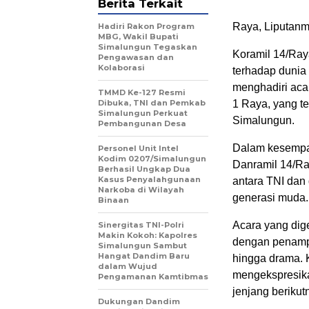
Berita Terkait
Raya, Liputanm
Hadiri Rakon Program
MBG, Wakil Bupati
Simalungun Tegaskan
Koramil 14/Ra
Pengawasan dan
Kolaborasi
terhadap duni
menghadiri acar
TMMD Ke-127 Resmi
Dibuka, TNI dan Pemkab
1 Raya, yang t
Simalungun Perkuat
Simalungun.
Pembangunan Desa
Dalam kesempat
Personel Unit Intel
Kodim 0207/Simalungun
Danramil 14/Ra
Berhasil Ungkap Dua
Kasus Penyalahgunaan
antara TNI dan
Narkoba di Wilayah
generasi muda.
Binaan
Acara yang dig
Sinergitas TNI-Polri
Makin Kokoh: Kapolres
dengan penampil
Simalungun Sambut
Hangat Dandim Baru
hingga drama. 
dalam Wujud
mengekspresika
Pengamanan Kamtibmas
jenjang berikut
Dukungan Dandim