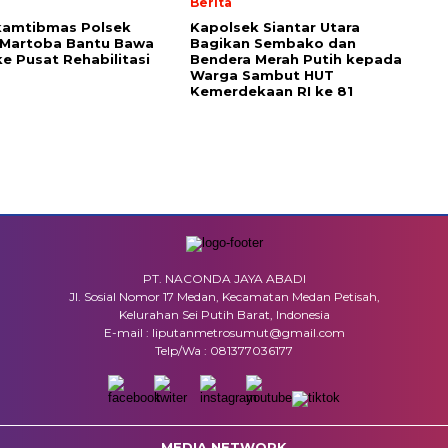
Berita
kamtibmas Polsek
Kapolsek Siantar Utara
 Martoba Bantu Bawa
Bagikan Sembako dan
e Pusat Rehabilitasi
Bendera Merah Putih kepada
Warga Sambut HUT
Kemerdekaan RI ke 81
PT. NACONDA JAYA ABADI
Jl. Sosial Nomor 17 Medan, Kecamatan Medan Petisah,
Kelurahan Sei Putih Barat, Indonesia
E-mail : liputanmetrosumut@gmail.com
Telp/Wa : 081377036177
MEDIA NETWORK