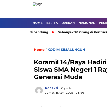
HOME
BERITA
DAERAH
NASIONAL
PEM
ngkutan Umum di Bandung
Sebanyak 70 Orang di Kentucky, AS
Home
KODIM SIMALUNGUN
/
Koramil 14/Raya Hadir
Siswa SMA Negeri 1 Ray
Generasi Muda
Redaksi
- Reporter
Jumat, 11 April 2025 - 08:46