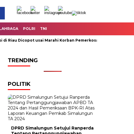
LAHRAGA
POLRI
TNI
Riau Dicopot usai Marahi Korban Pemerkosaan
Kemendag Cab
TRENDING
POLITIK
DPRD Simalungun Setujui Ranperda
Tentang Pertanggungjawaban