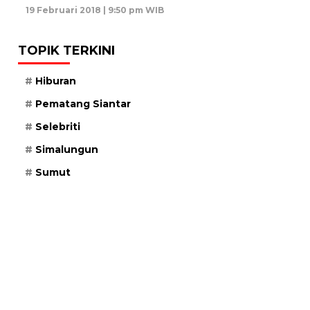
19 Februari 2018 | 9:50 pm WIB
TOPIK TERKINI
Hiburan
Pematang Siantar
Selebriti
Simalungun
Sumut