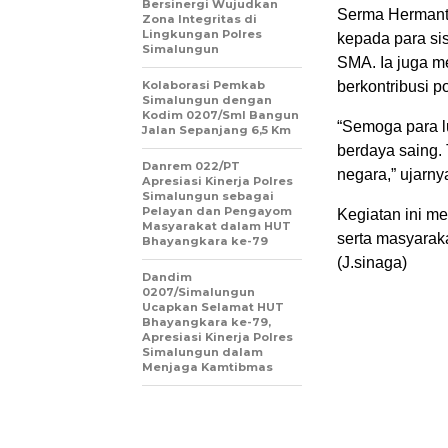
Bersinergi Wujudkan
Serma Hermant
Zona Integritas di
Lingkungan Polres
kepada para si
Simalungun
SMA. Ia juga m
Kolaborasi Pemkab
berkontribusi po
Simalungun dengan
Kodim 0207/Sml Bangun
“Semoga para l
Jalan Sepanjang 6,5 Km
berdaya saing. 
Danrem 022/PT
negara,” ujarny
Apresiasi Kinerja Polres
Simalungun sebagai
Pelayan dan Pengayom
Kegiatan ini me
Masyarakat dalam HUT
serta masyarak
Bhayangkara ke-79
(J.sinaga)
Dandim
0207/Simalungun
Ucapkan Selamat HUT
Bhayangkara ke-79,
Apresiasi Kinerja Polres
Simalungun dalam
Menjaga Kamtibmas