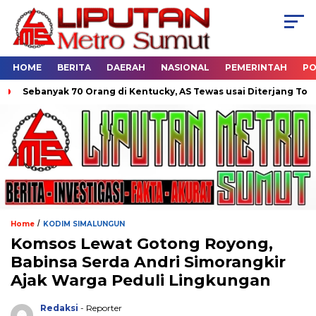
HOME
BERITA
DAERAH
NASIONAL
PEMERINTAH
PO
Sebanyak 70 Orang di Kentucky, AS Tewas usai Diterjang Tornado 
/
Home
KODIM SIMALUNGUN
Komsos Lewat Gotong Royong,
Babinsa Serda Andri Simorangkir
Ajak Warga Peduli Lingkungan
Redaksi
- Reporter