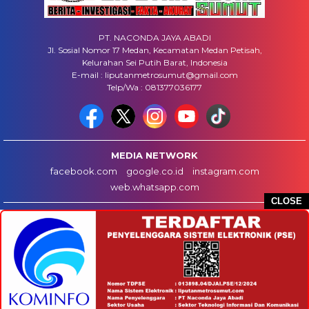
PT. NACONDA JAYA ABADI
Jl. Sosial Nomor 17 Medan, Kecamatan Medan Petisah,
Kelurahan Sei Putih Barat, Indonesia
E-mail : liputanmetrosumut@gmail.com
Telp/Wa : 081377036177
MEDIA NETWORK
facebook.com
google.co.id
instagram.com
web.whatsapp.com
CLOSE
HOME
INFO IKLAN
DISCLAIMER
HUBUNGI KAMI
REDAKSI
COPYRIGHT © 2025 LIPUTANMETROSUMUT.COM - ALL RIGHTS RESERVED