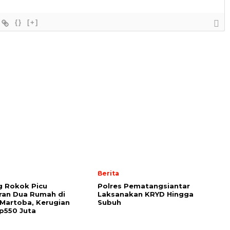
{}
[+]
Berita
g Rokok Picu
Polres Pematangsiantar
ran Dua Rumah di
Laksanakan KRYD Hingga
 Martoba, Kerugian
Subuh
p550 Juta