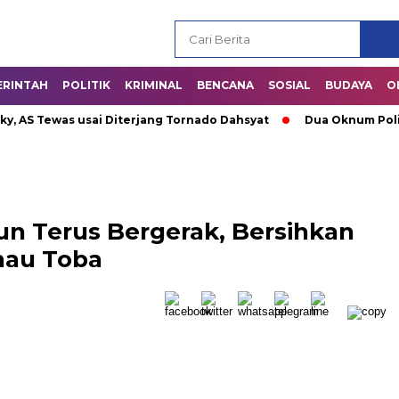
ERINTAH
POLITIK
KRIMINAL
BENCANA
SOSIAL
BUDAYA
O
S Tewas usai Diterjang Tornado Dahsyat
Dua Oknum Polisi di
n Terus Bergerak, Bersihkan
nau Toba