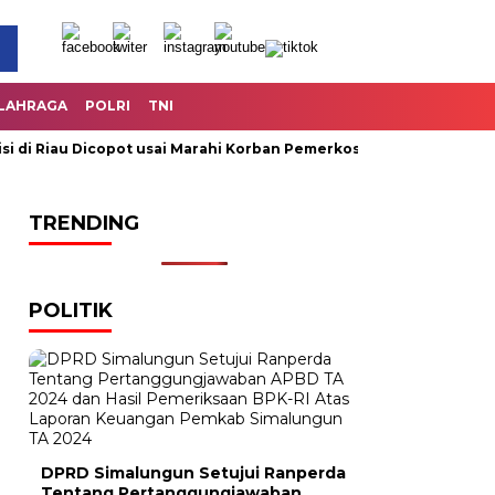
LAHRAGA
POLRI
TNI
 Riau Dicopot usai Marahi Korban Pemerkosaan
Kemendag Cab
TRENDING
POLITIK
DPRD Simalungun Setujui Ranperda
Tentang Pertanggungjawaban