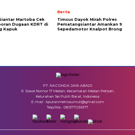
Berita
Siantar Martoba Cek
Timsus Dayok Mirah Polres
poran Dugaan KDRT di
Pematangsiantar Amankan 9
g Kapuk
Sepedamotor Knalpot Brong
PT. NACONDA JAYA ABADI
Jl. Sosial Nomor 17 Medan, Kecamatan Medan Petisah,
Kelurahan Sei Putih Barat, Indonesia
E-mail : liputanmetrosumut@gmail.com
Telp/Wa : 081377036177