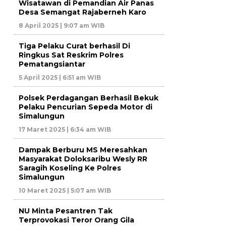
Wisatawan di Pemandian Air Panas
Desa Semangat Rajaberneh Karo
8 April 2025 | 9:07 am WIB
Tiga Pelaku Curat berhasil Di
Ringkus Sat Reskrim Polres
Pematangsiantar
5 April 2025 | 6:51 am WIB
Polsek Perdagangan Berhasil Bekuk
Pelaku Pencurian Sepeda Motor di
Simalungun
17 Maret 2025 | 6:34 am WIB
Dampak Berburu MS Meresahkan
Masyarakat Doloksaribu Wesly RR
Saragih Koseling Ke Polres
Simalungun
10 Maret 2025 | 5:07 am WIB
NU Minta Pesantren Tak
Terprovokasi Teror Orang Gila