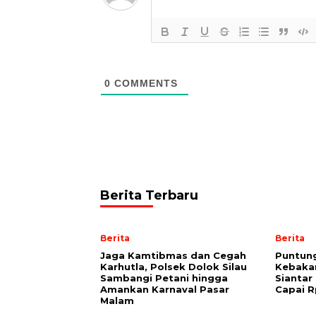
0
COMMENTS
Berita Terbaru
Berita
Berita
Jaga Kamtibmas dan Cegah
Puntun
Karhutla, Polsek Dolok Silau
Kebaka
Sambangi Petani hingga
Siantar
Amankan Karnaval Pasar
Capai R
Malam