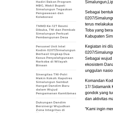
Simalungun,Lip
Hadiri Rakon Program
MBG, Wakil Bupati
Simalungun Tegaskan
Sebagai bentuk
Pengawasan dan
Kolaborasi
0207/Simalungu
terus melakuka
TMMD Ke-127 Resmi
Dibuka, TNI dan Pemkab
Toba yang bera
Simalungun Perkuat
Kabupaten Sim
Pembangunan Desa
Kegiatan ini di
Personel Unit Intel
Kodim 0207/Simalungun
0207/Simalungu
Berhasil Ungkap Dua
Kasus Penyalahgunaan
Sebagai wujud 
Narkoba di Wilayah
ekosistem Dana
Binaan
unggulan nasio
Sinergitas TNI-Polri
Makin Kokoh: Kapolres
Komandan Kodi
Simalungun Sambut
Hangat Dandim Baru
17/ Sidamanik
dalam Wujud
gondok yang tu
Pengamanan Kamtibmas
dan aktivitas m
Dukungan Dandim
Bersinergi Wujudkan
“Kami ingin me
Zona Integritas di