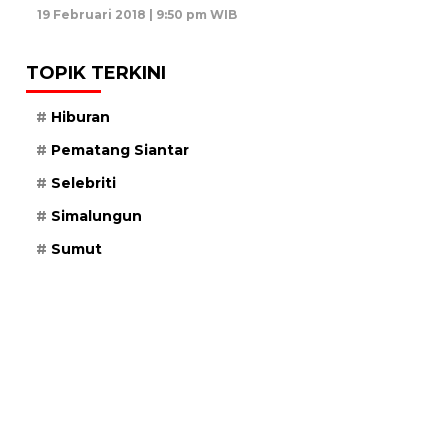
19 Februari 2018 | 9:50 pm WIB
TOPIK TERKINI
Hiburan
Pematang Siantar
Selebriti
Simalungun
Sumut