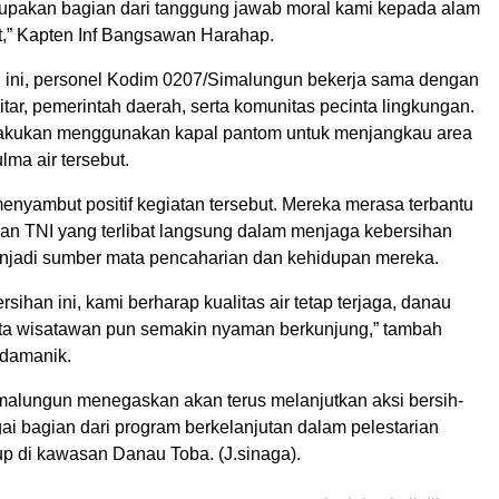
rupakan bagian dari tanggung jawab moral kami kepada alam
,” Kapten Inf Bangsawan Harahap.
 ini, personel Kodim 0207/Simalungun bekerja sama dengan
tar, pemerintah daerah, serta komunitas pecinta lingkungan.
ilakukan menggunakan kapal pantom untuk menjangkau area
lma air tersebut.
enyambut positif kegiatan tersebut. Mereka merasa terbantu
an TNI yang terlibat langsung dalam menjaga kebersihan
jadi sumber mata pencaharian dan kehidupan mereka.
ihan ini, kami berharap kualitas air tetap terjaga, danau
erta wisatawan pun semakin nyaman berkunjung,” tambah
idamanik.
alungun menegaskan akan terus melanjutkan aksi bersih-
gai bagian dari program berkelanjutan dalam pelestarian
up di kawasan Danau Toba. (J.sinaga).