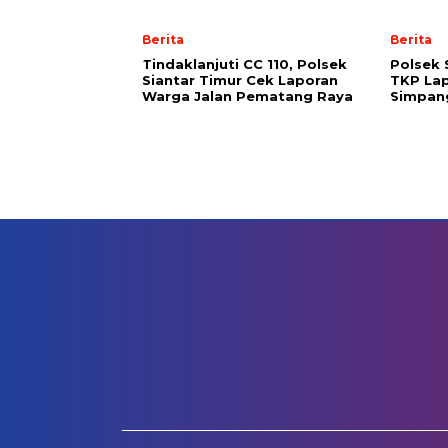
Berita
Berita
Tindaklanjuti CC 110, Polsek
Polsek 
Siantar Timur Cek Laporan
TKP La
Warga Jalan Pematang Raya
Simpan