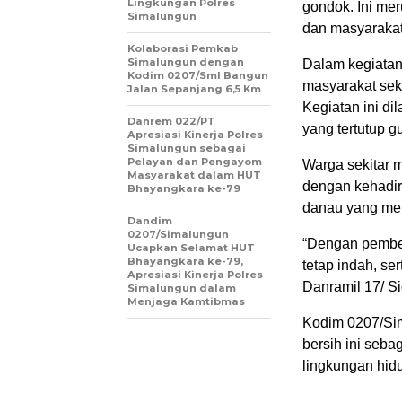
Lingkungan Polres
gondok. Ini me
Simalungun
dan masyarakat
Kolaborasi Pemkab
Simalungun dengan
Dalam kegiatan
Kodim 0207/Sml Bangun
masyarakat seki
Jalan Sepanjang 6,5 Km
Kegiatan ini d
Danrem 022/PT
yang tertutup gu
Apresiasi Kinerja Polres
Simalungun sebagai
Pelayan dan Pengayom
Warga sekitar m
Masyarakat dalam HUT
dengan kehadir
Bhayangkara ke-79
danau yang men
Dandim
0207/Simalungun
“Dengan pembers
Ucapkan Selamat HUT
Bhayangkara ke-79,
tetap indah, s
Apresiasi Kinerja Polres
Danramil 17/ S
Simalungun dalam
Menjaga Kamtibmas
Kodim 0207/Sim
bersih ini seba
lingkungan hid