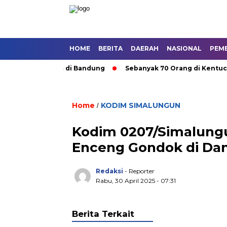
HOME
BERITA
DAERAH
NASIONAL
PEM
Angkutan Umum di Bandung
Sebanyak 70 Orang di Kentucky, A
Home
KODIM SIMALUNGUN
/
Kodim 0207/Simalungu
Enceng Gondok di Da
Redaksi
- Reporter
Rabu, 30 April 2025 - 07:31
Berita Terkait