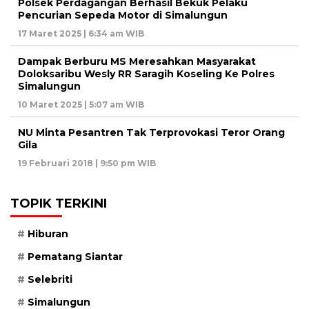
Polsek Perdagangan Berhasil Bekuk Pelaku
Pencurian Sepeda Motor di Simalungun
17 Maret 2025 | 6:34 am WIB
Dampak Berburu MS Meresahkan Masyarakat
Doloksaribu Wesly RR Saragih Koseling Ke Polres
Simalungun
10 Maret 2025 | 5:07 am WIB
NU Minta Pesantren Tak Terprovokasi Teror Orang
Gila
19 Februari 2018 | 9:50 pm WIB
TOPIK TERKINI
Hiburan
Pematang Siantar
Selebriti
Simalungun