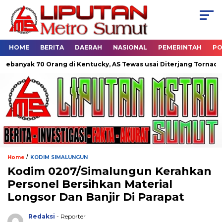
HOME
BERITA
DAERAH
NASIONAL
PEMERINTAH
PO
yak 70 Orang di Kentucky, AS Tewas usai Diterjang Tornado Dahs
/
Home
KODIM SIMALUNGUN
Kodim 0207/Simalungun Kerahkan
Personel Bersihkan Material
Longsor Dan Banjir Di Parapat
Redaksi
- Reporter