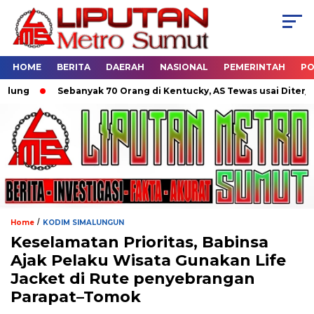
HOME
BERITA
DAERAH
NASIONAL
PEMERINTAH
PO
g
Sebanyak 70 Orang di Kentucky, AS Tewas usai Diterjang T
/
Home
KODIM SIMALUNGUN
Keselamatan Prioritas, Babinsa
Ajak Pelaku Wisata Gunakan Life
Jacket di Rute penyebrangan
Parapat–Tomok