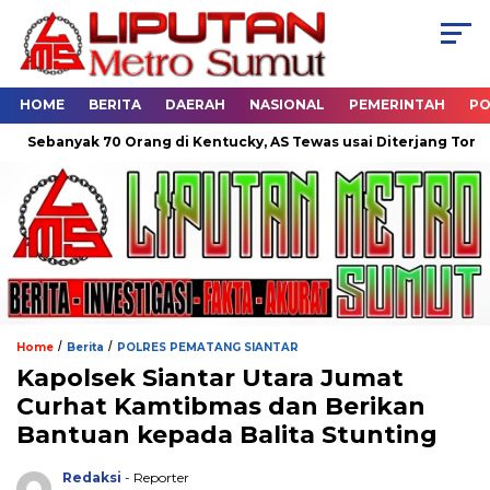
HOME
BERITA
DAERAH
NASIONAL
PEMERINTAH
PO
ebanyak 70 Orang di Kentucky, AS Tewas usai Diterjang Tornado D
/
/
Home
Berita
POLRES PEMATANG SIANTAR
Kapolsek Siantar Utara Jumat
Curhat Kamtibmas dan Berikan
Bantuan kepada Balita Stunting
Redaksi
- Reporter