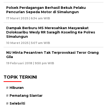
Polsek Perdagangan Berhasil Bekuk Pelaku
Pencurian Sepeda Motor di Simalungun
17 Maret 2025 | 6:34 am WIB
Dampak Berburu MS Meresahkan Masyarakat
Doloksaribu Wesly RR Saragih Koseling Ke Polres
Simalungun
10 Maret 2025 | 5:07 am WIB
NU Minta Pesantren Tak Terprovokasi Teror Orang
Gila
19 Februari 2018 | 9:50 pm WIB
TOPIK TERKINI
Hiburan
Pematang Siantar
Selebriti