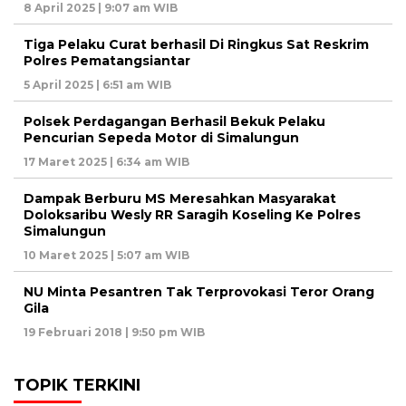
8 April 2025 | 9:07 am WIB
Tiga Pelaku Curat berhasil Di Ringkus Sat Reskrim
Polres Pematangsiantar
5 April 2025 | 6:51 am WIB
Polsek Perdagangan Berhasil Bekuk Pelaku
Pencurian Sepeda Motor di Simalungun
17 Maret 2025 | 6:34 am WIB
Dampak Berburu MS Meresahkan Masyarakat
Doloksaribu Wesly RR Saragih Koseling Ke Polres
Simalungun
10 Maret 2025 | 5:07 am WIB
NU Minta Pesantren Tak Terprovokasi Teror Orang
Gila
19 Februari 2018 | 9:50 pm WIB
TOPIK TERKINI