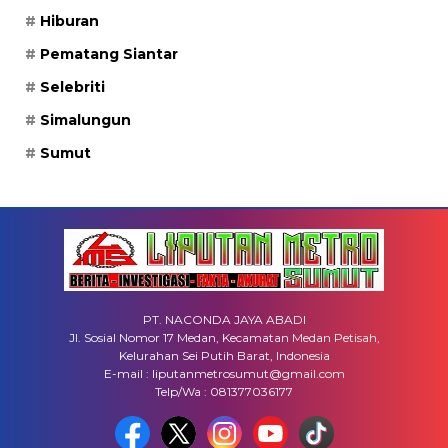
Hiburan
Pematang Siantar
Selebriti
Simalungun
Sumut
PT. NACONDA JAYA ABADI
Jl. Sosial Nomor 17 Medan, Kecamatan Medan Petisah,
Kelurahan Sei Putih Barat, Indonesia
E-mail : liputanmetrosumut@gmail.com
Telp/Wa : 081377036177