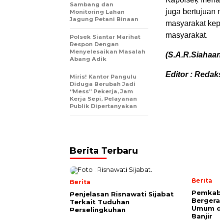
Sambang dan
juga bertujuan
Monitoring Lahan
Jagung Petani Binaan
masyarakat kepa
masyarakat.
Polsek Siantar Marihat
Respon Dengan
Menyelesaikan Masalah
(S.A.R.Siahaa
Abang Adik
Editor : Redak
Miris! Kantor Pangulu
Diduga Berubah Jadi
“Mess” Pekerja, Jam
Kerja Sepi, Pelayanan
Publik Dipertanyakan
Berita Terbaru
Berita
Berita
Pemkab
Penjelasan Risnawati Sijabat
Bergera
Terkait Tuduhan
Umum d
Perselingkuhan
Banjir