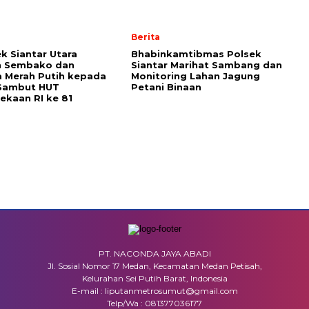
Berita
k Siantar Utara
Bhabinkamtibmas Polsek
n Sembako dan
Siantar Marihat Sambang dan
 Merah Putih kepada
Monitoring Lahan Jagung
Sambut HUT
Petani Binaan
kaan RI ke 81
PT. NACONDA JAYA ABADI
Jl. Sosial Nomor 17 Medan, Kecamatan Medan Petisah,
Kelurahan Sei Putih Barat, Indonesia
E-mail : liputanmetrosumut@gmail.com
Telp/Wa : 081377036177