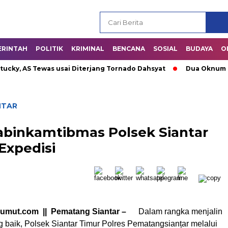
ERINTAH
POLITIK
KRIMINAL
BENCANA
SOSIAL
BUDAYA
O
, AS Tewas usai Diterjang Tornado Dahsyat
Dua Oknum Polis
NTAR
habinkamtibmas Polsek Siantar
Expedisi
sumut.com || Pematang Siantar –
Dalam rangka menjalin
g baik, Polsek Siantar Timur Polres Pematangsianțar melalui