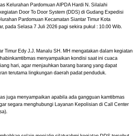
s Kelurahan Pardomuan AIPDA Hardi N. Silalahi
egiatan Door To Door System (DDS) di Gudang Expedisi
lurahan Pardomuan Kecamatan Siantar Timur Kota
, pada Selasa 7 Juli 2026 pagi sekira pukul : 10.00 Wib.
ar Timur Edy J.J. Manalu SH. MH mengatakan dalam kegiatan
habinkamtibmas menyampaikan kondisi saat ini cuaca
iang hari, agar menjauhkan barang barang yang dapat
an terutama lingkungan daerah padat penduduk.
as juga menyampaikan apabila ada gangguan kamtibmas
gar segara menghubungi Layanan Kepolisian di Call Center
sa).
bahkan selain menjalin silaturahmi kegiatan DDS tersebut