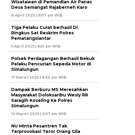
Wisatawan di Pemandian Air Panas
Desa Semangat Rajaberneh Karo
8 April 2025 | 9:07 am WIB
Tiga Pelaku Curat berhasil Di
Ringkus Sat Reskrim Polres
Pematangsiantar
5 April 2025 | 6:51 am WIB
Polsek Perdagangan Berhasil Bekuk
Pelaku Pencurian Sepeda Motor di
Simalungun
17 Maret 2025 | 6:34 am WIB
Dampak Berburu MS Meresahkan
Masyarakat Doloksaribu Wesly RR
Saragih Koseling Ke Polres
Simalungun
10 Maret 2025 | 5:07 am WIB
NU Minta Pesantren Tak
Terprovokasi Teror Orang Gila