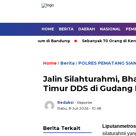
HOME
BERITA
DAERAH
NASIONAL
PEM
asi Angkutan Umum di Bandung
Sebanyak 70 Orang di Kentucky
Home
Berita
POLRES PEMATANG SIA
/
/
Jalin Silahturahmi, B
Timur DDS di Gudang 
Redaksi
- Reporter
Rabu, 8 Juli 2026 - 10:48
Liputanmetro
Berita Terkait
silaturahmi yan