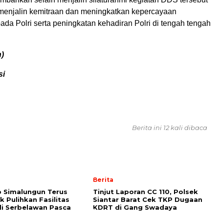
 menjalin kemitraan dan meningkatkan kepercayaan
da Polri serta peningkatan kehadiran Polri di tengah tengah
n)
si
Berita ini 12 kali dibaca
Berita
 Simalungun Terus
Tinjut Laporan CC 110, Polsek
k Pulihkan Fasilitas
Siantar Barat Cek TKP Dugaan
i Serbelawan Pasca
KDRT di Gang Swadaya