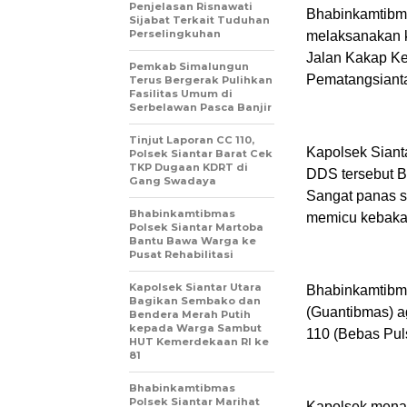
Penjelasan Risnawati
Bhabinkamtibma
Sijabat Terkait Tuduhan
Perselingkuhan
melaksanakan k
Jalan Kakap Ke
Pemkab Simalungun
Pematangsiantar
Terus Bergerak Pulihkan
Fasilitas Umum di
Serbelawan Pasca Banjir
Tinjut Laporan CC 110,
Kapolsek Siant
Polsek Siantar Barat Cek
TKP Dugaan KDRT di
DDS tersebut B
Gang Swadaya
Sangat panas s
Bhabinkamtibmas
memicu kebakar
Polsek Siantar Martoba
Bantu Bawa Warga ke
Pusat Rehabilitasi
Kapolsek Siantar Utara
Bhabinkamtibm
Bagikan Sembako dan
(Guantibmas) a
Bendera Merah Putih
kepada Warga Sambut
110 (Bebas Pul
HUT Kemerdekaan RI ke
81
Bhabinkamtibmas
Polsek Siantar Marihat
Kapolseķ menam