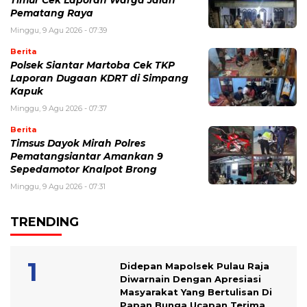
Timur Cek Laporan Warga Jalan
Pematang Raya
Minggu, 9 Agu 2026 - 07:39
Berita
Polsek Siantar Martoba Cek TKP
Laporan Dugaan KDRT di Simpang
Kapuk
Minggu, 9 Agu 2026 - 07:37
Berita
Timsus Dayok Mirah Polres
Pematangsiantar Amankan 9
Sepedamotor Knalpot Brong
Minggu, 9 Agu 2026 - 07:31
TRENDING
Didepan Mapolsek Pulau Raja
Diwarnain Dengan Apresiasi
Masyarakat Yang Bertulisan Di
Papan Bunga Ucapan Terima