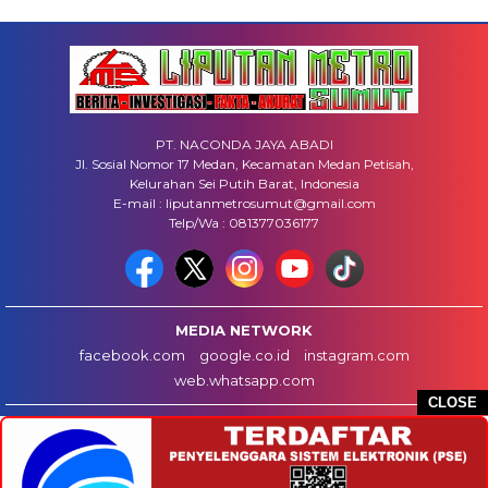
PT. NACONDA JAYA ABADI
Jl. Sosial Nomor 17 Medan, Kecamatan Medan Petisah,
Kelurahan Sei Putih Barat, Indonesia
E-mail : liputanmetrosumut@gmail.com
Telp/Wa : 081377036177
MEDIA NETWORK
facebook.com
google.co.id
instagram.com
web.whatsapp.com
CLOSE
HOME
INFO IKLAN
DISCLAIMER
HUBUNGI KAMI
REDAKSI