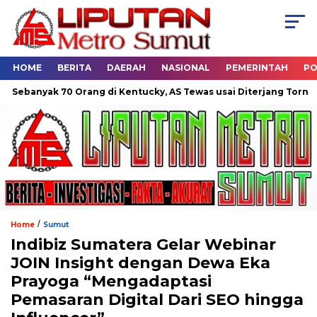
HOME
BERITA
DAERAH
NASIONAL
PEMERINTAH
PO
anyak 70 Orang di Kentucky, AS Tewas usai Diterjang Tornado Da
/
Home
Sumut
Indibiz Sumatera Gelar Webinar
JOIN Insight dengan Dewa Eka
Prayoga “Mengadaptasi
Pemasaran Digital Dari SEO hingga