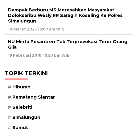
Dampak Berburu MS Meresahkan Masyarakat
Doloksaribu Wesly RR Saragih Koseling Ke Polres
Simalungun
10 Maret 2025 | 5:07 am WIB
NU Minta Pesantren Tak Terprovokasi Teror Orang
Gila
19 Februari 2018 | 9:50 pm WIB
TOPIK TERKINI
Hiburan
Pematang Siantar
Selebriti
Simalungun
Sumut