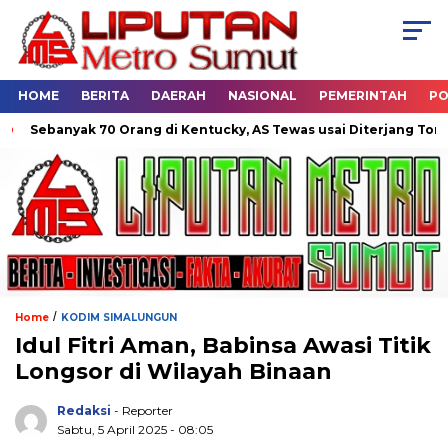
HOME
BERITA
DAERAH
NASIONAL
PEMERINTAH
PO
ebanyak 70 Orang di Kentucky, AS Tewas usai Diterjang Tornado 
/
Home
KODIM SIMALUNGUN
Idul Fitri Aman, Babinsa Awasi Titik
Longsor di Wilayah Binaan
Redaksi
- Reporter
Sabtu, 5 April 2025 - 08:05