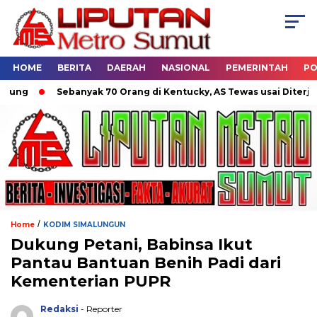
HOME
BERITA
DAERAH
NASIONAL
PEMERINTAH
PO
Sebanyak 70 Orang di Kentucky, AS Tewas usai Diterjang To
/
Home
KODIM SIMALUNGUN
Dukung Petani, Babinsa Ikut
Pantau Bantuan Benih Padi dari
Kementerian PUPR
Redaksi
- Reporter