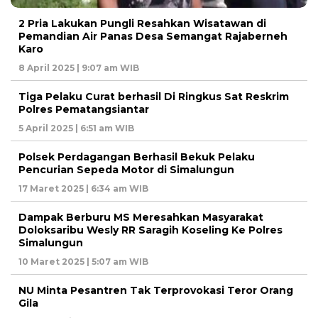
2 Pria Lakukan Pungli Resahkan Wisatawan di
Pemandian Air Panas Desa Semangat Rajaberneh
Karo
8 April 2025 | 9:07 am WIB
Tiga Pelaku Curat berhasil Di Ringkus Sat Reskrim
Polres Pematangsiantar
5 April 2025 | 6:51 am WIB
Polsek Perdagangan Berhasil Bekuk Pelaku
Pencurian Sepeda Motor di Simalungun
17 Maret 2025 | 6:34 am WIB
Dampak Berburu MS Meresahkan Masyarakat
Doloksaribu Wesly RR Saragih Koseling Ke Polres
Simalungun
10 Maret 2025 | 5:07 am WIB
NU Minta Pesantren Tak Terprovokasi Teror Orang
Gila