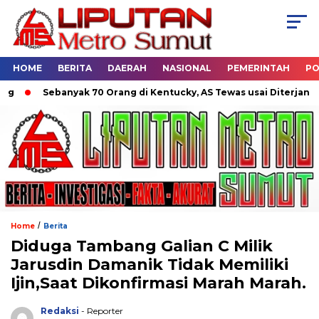
HOME
BERITA
DAERAH
NASIONAL
PEMERINTAH
PO
Sebanyak 70 Orang di Kentucky, AS Tewas usai Diterjang Torna
/
Home
Berita
Diduga Tambang Galian C Milik
Jarusdin Damanik Tidak Memiliki
Ijin,Saat Dikonfirmasi Marah Marah.
Redaksi
- Reporter