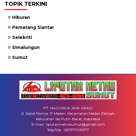
TOPIK TERKINI
Hiburan
Pematang Siantar
Selebriti
Simalungun
Sumut
PT. NACONDA JAYA ABADI
Jl. Sosial Nomor 17 Medan, Kecamatan Medan Petisah,
Kelurahan Sei Putih Barat, Indonesia
E-mail : liputanmetrosumut@gmail.com
Telp/Wa : 081377036177