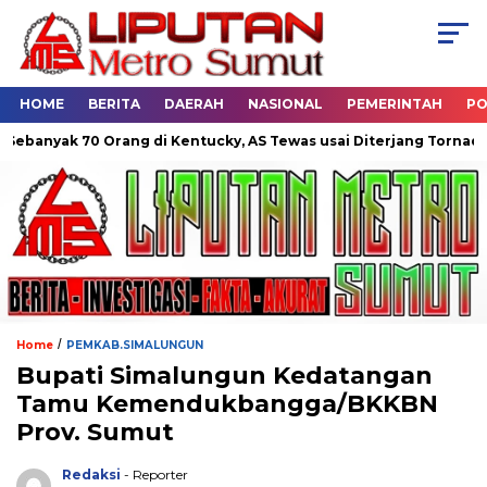
HOME
BERITA
DAERAH
NASIONAL
PEMERINTAH
PO
ak 70 Orang di Kentucky, AS Tewas usai Diterjang Tornado Dahsy
/
Home
PEMKAB.SIMALUNGUN
Bupati Simalungun Kedatangan
Tamu Kemendukbangga/BKKBN
Prov. Sumut
Redaksi
- Reporter