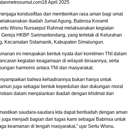
utanmetrosumut.com18 April 2025
enjaga kondusifitas dan memberikan rasa aman bagi umat
 melaksanakan ibadah Jumat Agung, Babinsa Koramil
Sertu Wisnu Nursaepul Rahmat melaksanakan kegiatan
Gereja HKBP Sarimantondang, yang terletak di Kelurahan
g, Kecamatan Sidamanik, Kabupaten Simalungun.
manan ini merupakan bentuk nyata dari komitmen TNI dalam
ncaran kegiatan keagamaan di wilayah binaannya, serta
ungan harmonis antara TNI dan masyarakat.
enyampaikan bahwa kehadirannya bukan hanya untuk
amun juga sebagai bentuk kepedulian dan dukungan moral
istiani dalam menjalankan ibadah dengan khidmat dan
mastikan saudara-saudara kita dapat beribadah dengan aman
i juga menjadi bagian dari tugas kami sebagai Babinsa untuk
aga keamanan di tengah masyarakat,” ujar Sertu Wisnu.