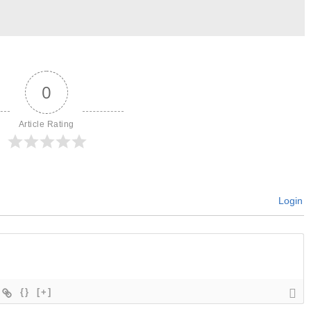
0
Article Rating
Login
{}
[+]