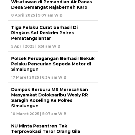
Wisatawan di Pemandian Air Panas
Desa Semangat Rajaberneh Karo
8 April 2025 | 9:07 am WIB
Tiga Pelaku Curat berhasil Di
Ringkus Sat Reskrim Polres
Pematangsiantar
5 April 2025 | 6:51 am WIB
Polsek Perdagangan Berhasil Bekuk
Pelaku Pencurian Sepeda Motor di
Simalungun
17 Maret 2025 | 6:34 am WIB
Dampak Berburu MS Meresahkan
Masyarakat Doloksaribu Wesly RR
Saragih Koseling Ke Polres
Simalungun
10 Maret 2025 | 5:07 am WIB
NU Minta Pesantren Tak
Terprovokasi Teror Orang Gila