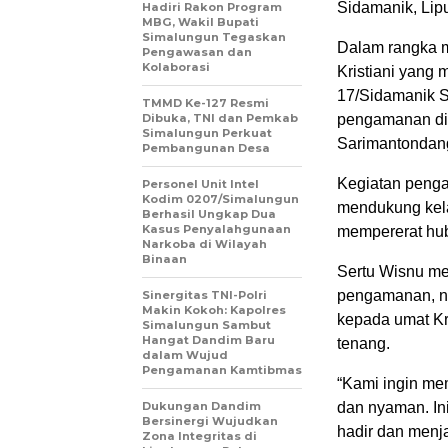
Sidamanik, Lip
Hadiri Rakon Program
MBG, Wakil Bupati
Simalungun Tegaskan
Dalam rangka m
Pengawasan dan
Kolaborasi
Kristiani yang
17/Sidamanik 
TMMD Ke-127 Resmi
Dibuka, TNI dan Pemkab
pengamanan di 
Simalungun Perkuat
Sarimantondan
Pembangunan Desa
Kegiatan penga
Personel Unit Intel
Kodim 0207/Simalungun
mendukung kela
Berhasil Ungkap Dua
Kasus Penyalahgunaan
mempererat hub
Narkoba di Wilayah
Binaan
Sertu Wisnu m
pengamanan, n
Sinergitas TNI-Polri
Makin Kokoh: Kapolres
kepada umat Kr
Simalungun Sambut
Hangat Dandim Baru
tenang.
dalam Wujud
Pengamanan Kamtibmas
“Kami ingin me
Dukungan Dandim
dan nyaman. In
Bersinergi Wujudkan
hadir dan menj
Zona Integritas di