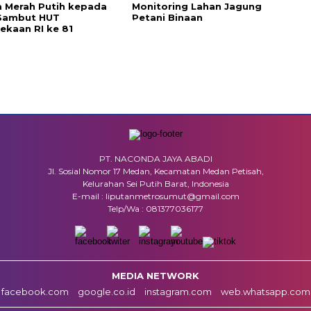
 Merah Putih kepada
Monitoring Lahan Jagung
Sambut HUT
Petani Binaan
kaan RI ke 81
PT. NACONDA JAYA ABADI
Jl. Sosial Nomor 17 Medan, Kecamatan Medan Petisah,
Kelurahan Sei Putih Barat, Indonesia
E-mail : liputanmetrosumut@gmail.com
Telp/Wa : 081377036177
MEDIA NETWORK
facebook.com
google.co.id
instagram.com
web.whatsapp.com