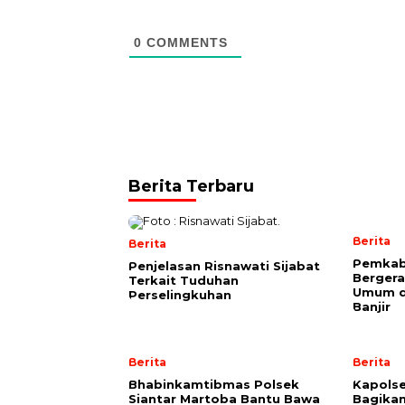
0
COMMENTS
Berita Terbaru
Berita
Berita
Pemkab
Penjelasan Risnawati Sijabat
Bergera
Terkait Tuduhan
Umum d
Perselingkuhan
Banjir
Berita
Berita
Bhabinkamtibmas Polsek
Kapolse
Siantar Martoba Bantu Bawa
Bagika