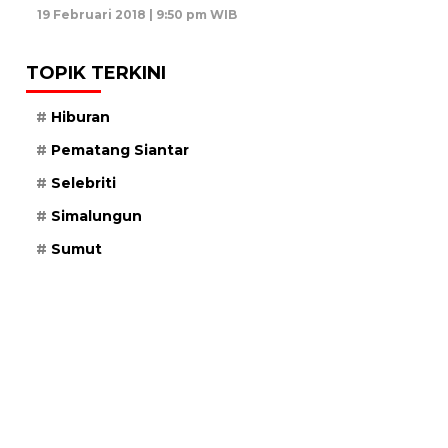
19 Februari 2018 | 9:50 pm WIB
TOPIK TERKINI
Hiburan
Pematang Siantar
Selebriti
Simalungun
Sumut