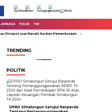
LAHRAGA
POLRI
TNI
Dicopot usai Marahi Korban Pemerkosaan
Kemendag Cabut La
TRENDING
POLITIK
DPRD Simalungun Setujui Ranperda
Tentang Pertanggungjawaban