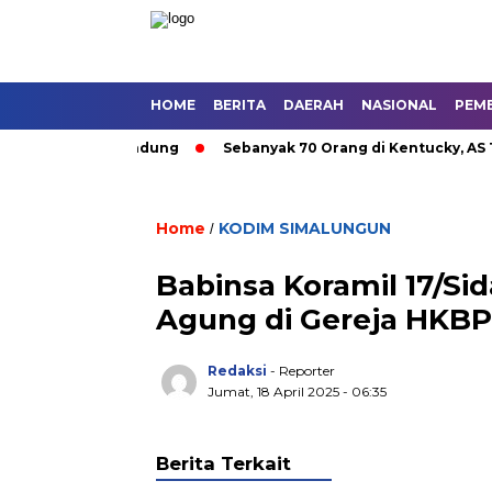
HOME
BERITA
DAERAH
NASIONAL
PEM
an Umum di Bandung
Sebanyak 70 Orang di Kentucky, AS Tewas
Home
KODIM SIMALUNGUN
/
Babinsa Koramil 17/S
Agung di Gereja HKB
Redaksi
- Reporter
Jumat, 18 April 2025 - 06:35
Berita Terkait