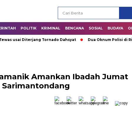
ERINTAH
POLITIK
KRIMINAL
BENCANA
SOSIAL
BUDAYA
O
 usai Diterjang Tornado Dahsyat
Dua Oknum Polisi di Riau 
idamanik Amankan Ibadah Jumat
P Sarimantondang