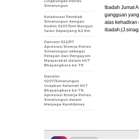
Lingkungan Polres
Simalungun
Ibadah Jumat Ag
gangguan yang 
Kolaborasi Pemkab
Simalungun dengan
atas kehadiran
Kodim 0207/Sml Bangun
ibadah.(J.sinag
Jalan Sepanjang 6,5 Km
Danrem 022/PT
Apresiasi Kinerja Polres
Simalungun sebagai
Pelayan dan Pengayom
Masyarakat dalam HUT
Bhayangkara ke-79
Dandim
0207/Simalungun
Ucapkan Selamat HUT
Bhayangkara ke-79,
Apresiasi Kinerja Polres
Simalungun dalam
Menjaga Kamtibmas