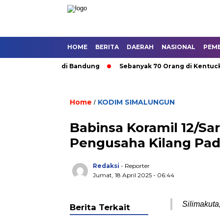
HOME
BERITA
DAERAH
NASIONAL
PEM
Angkutan Umum di Bandung
Sebanyak 70 Orang di Kentucky, AS
Home
KODIM SIMALUNGUN
/
Babinsa Koramil 12/Sa
Pengusaha Kilang Pad
Redaksi
- Reporter
Jumat, 18 April 2025 - 06:44
Silimakuta
Berita Terkait