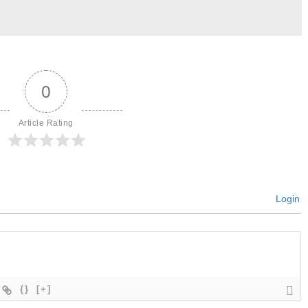
0
Article Rating
Login
{}
[+]