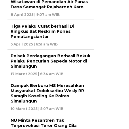
Wisatawan di Pemandian Air Panas
Desa Semangat Rajaberneh Karo
8 April 2025 | 9:07 am WIB
Tiga Pelaku Curat berhasil Di
Ringkus Sat Reskrim Polres
Pematangsiantar
5 April 2025 | 6:51 am WIB
Polsek Perdagangan Berhasil Bekuk
Pelaku Pencurian Sepeda Motor di
Simalungun
17 Maret 2025 | 6:34 am WIB
Dampak Berburu MS Meresahkan
Masyarakat Doloksaribu Wesly RR
Saragih Koseling Ke Polres
Simalungun
10 Maret 2025 | 5:07 am WIB
NU Minta Pesantren Tak
Terprovokasi Teror Orang Gila