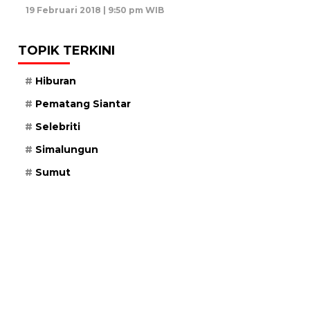
19 Februari 2018 | 9:50 pm WIB
TOPIK TERKINI
Hiburan
Pematang Siantar
Selebriti
Simalungun
Sumut