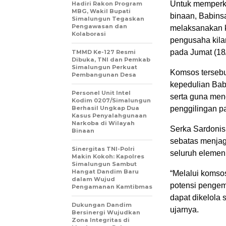
Untuk memperku
Hadiri Rakon Program
MBG, Wakil Bupati
binaan, Babins
Simalungun Tegaskan
Pengawasan dan
melaksanakan k
Kolaborasi
pengusaha kila
pada Jumat (18/
TMMD Ke-127 Resmi
Dibuka, TNI dan Pemkab
Simalungun Perkuat
Komsos tersebu
Pembangunan Desa
kepedulian Bab
Personel Unit Intel
serta guna men
Kodim 0207/Simalungun
Berhasil Ungkap Dua
penggilingan pa
Kasus Penyalahgunaan
Narkoba di Wilayah
Serka Sardoni
Binaan
sebatas menjag
Sinergitas TNI-Polri
seluruh elemen
Makin Kokoh: Kapolres
Simalungun Sambut
Hangat Dandim Baru
“Melalui komsos
dalam Wujud
potensi pengem
Pengamanan Kamtibmas
dapat dikelola
Dukungan Dandim
ujarnya.
Bersinergi Wujudkan
Zona Integritas di