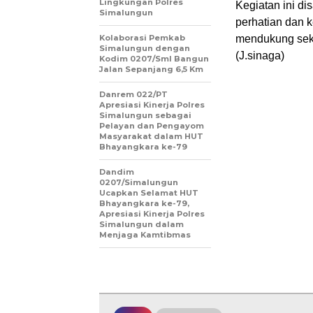
Lingkungan Polres
Kegiatan ini d
Simalungun
perhatian dan 
Kolaborasi Pemkab
mendukung sekt
Simalungun dengan
(J.sinaga)
Kodim 0207/Sml Bangun
Jalan Sepanjang 6,5 Km
Danrem 022/PT
Apresiasi Kinerja Polres
Simalungun sebagai
Pelayan dan Pengayom
Masyarakat dalam HUT
Bhayangkara ke-79
Dandim
0207/Simalungun
Ucapkan Selamat HUT
Bhayangkara ke-79,
Apresiasi Kinerja Polres
Simalungun dalam
Menjaga Kamtibmas