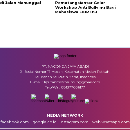
di Jalan Manunggal
Pematangsiantar Gelar
Workshop Anti Bullying Bagi
Mahasiswa FKIP USI
PT. NACONDA JAYA ABADI
Jl. Sosial Nomor 17 Medan, Kecamatan Medan Petisah,
Kelurahan Sei Putih Barat, Indonesia
E-mail : liputanmetrosumut@gmail.com
Telp/Wa : 081377036177
MEDIA NETWORK
facebook.com
google.co.id
instagram.com
web.whatsapp.com