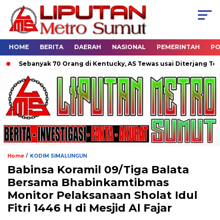
HOME
BERITA
DAERAH
NASIONAL
PEMERINTAH
PO
Sebanyak 70 Orang di Kentucky, AS Tewas usai Diterjang Tornado
/
Home
KODIM SIMALUNGUN
Babinsa Koramil 09/Tiga Balata
Bersama Bhabinkamtibmas
Monitor Pelaksanaan Sholat Idul
Fitri 1446 H di Mesjid Al Fajar