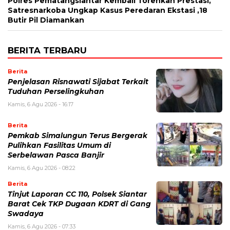
Polres Pematangsiantar Kembali Torehkan Prestasi,
Satresnarkoba Ungkap Kasus Peredaran Ekstasi ,18
Butir Pil Diamankan
BERITA TERBARU
Berita
Penjelasan Risnawati Sijabat Terkait
Tuduhan Perselingkuhan
Kamis, 6 Agu 2026 - 16:17
Berita
Pemkab Simalungun Terus Bergerak
Pulihkan Fasilitas Umum di
Serbelawan Pasca Banjir
Kamis, 6 Agu 2026 - 08:22
Berita
Tinjut Laporan CC 110, Polsek Siantar
Barat Cek TKP Dugaan KDRT di Gang
Swadaya
Kamis, 6 Agu 2026 - 07:33