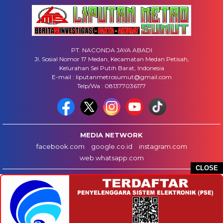
PT. NACONDA JAYA ABADI
Jl. Sosial Nomor 17 Medan, Kecamatan Medan Petisah,
Kelurahan Sei Putih Barat, Indonesia
E-mail : liputanmetrosumut@gmail.com
Telp/Wa : 081377036177
MEDIA NETWORK
facebook.com
google.co.id
instagram.com
web.whatsapp.com
CLOSE
HOME
INFO IKLAN
DISCLAIMER
HUBUNGI KAMI
REDAKSI
COPYRIGHT © 2025 LIPUTANMETROSUMUT.COM - ALL RIGHTS RESERVED