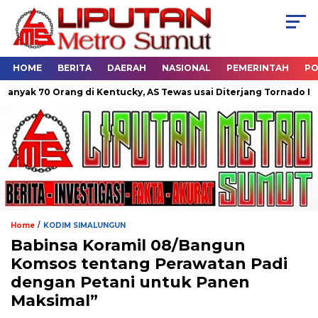
HOME
BERITA
DAERAH
NASIONAL
PEMERINTAH
PO
ak 70 Orang di Kentucky, AS Tewas usai Diterjang Tornado Dahsya
/
Home
KODIM SIMALUNGUN
Babinsa Koramil 08/Bangun
Komsos tentang Perawatan Padi
dengan Petani untuk Panen
Maksimal”