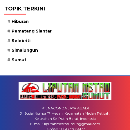
TOPIK TERKINI
Hiburan
Pematang Siantar
Selebriti
Simalungun
Sumut
PT. NACONDA JAYA ABADI
Jl. Sosial Nomor 17 Medan, Kecamatan Medan Petisah,
Kelurahan Sei Putih Barat, Indonesia
E-mail : liputanmetrosumut@gmail.com
Telp/Wa : 081377036177