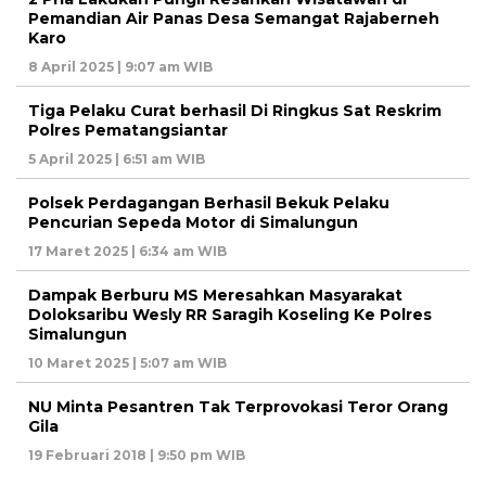
Pemandian Air Panas Desa Semangat Rajaberneh
Karo
8 April 2025 | 9:07 am WIB
Tiga Pelaku Curat berhasil Di Ringkus Sat Reskrim
Polres Pematangsiantar
5 April 2025 | 6:51 am WIB
Polsek Perdagangan Berhasil Bekuk Pelaku
Pencurian Sepeda Motor di Simalungun
17 Maret 2025 | 6:34 am WIB
Dampak Berburu MS Meresahkan Masyarakat
Doloksaribu Wesly RR Saragih Koseling Ke Polres
Simalungun
10 Maret 2025 | 5:07 am WIB
NU Minta Pesantren Tak Terprovokasi Teror Orang
Gila
19 Februari 2018 | 9:50 pm WIB