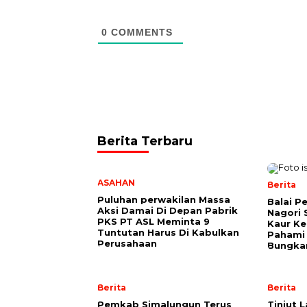
0
COMMENTS
Berita Terbaru
ASAHAN
Berita
Puluhan perwakilan Massa
Balai P
Aksi Damai Di Depan Pabrik
Nagori 
PKS PT ASL Meminta 9
Kaur K
Tuntutan Harus Di Kabulkan
Pahami 
Perusahaan
Bungkam
Berita
Berita
Pemkab Simalungun Terus
Tinjut 