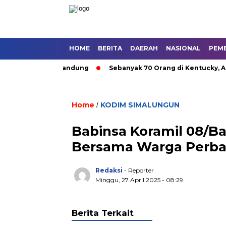
HOME
BERITA
DAERAH
NASIONAL
PEM
utan Umum di Bandung
Sebanyak 70 Orang di Kentucky, AS Tew
Home
KODIM SIMALUNGUN
/
Babinsa Koramil 08/
Bersama Warga Perbaiki
Redaksi
- Reporter
Minggu, 27 April 2025 - 08:29
Berita Terkait