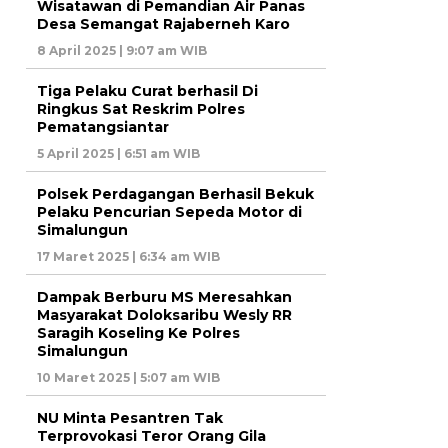
Wisatawan di Pemandian Air Panas
Desa Semangat Rajaberneh Karo
8 April 2025 | 9:07 am WIB
Tiga Pelaku Curat berhasil Di
Ringkus Sat Reskrim Polres
Pematangsiantar
5 April 2025 | 6:51 am WIB
Polsek Perdagangan Berhasil Bekuk
Pelaku Pencurian Sepeda Motor di
Simalungun
17 Maret 2025 | 6:34 am WIB
Dampak Berburu MS Meresahkan
Masyarakat Doloksaribu Wesly RR
Saragih Koseling Ke Polres
Simalungun
10 Maret 2025 | 5:07 am WIB
NU Minta Pesantren Tak
Terprovokasi Teror Orang Gila