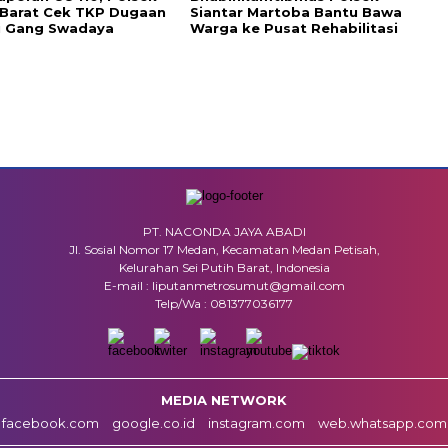
 Barat Cek TKP Dugaan
Siantar Martoba Bantu Bawa
i Gang Swadaya
Warga ke Pusat Rehabilitasi
PT. NACONDA JAYA ABADI
Jl. Sosial Nomor 17 Medan, Kecamatan Medan Petisah,
Kelurahan Sei Putih Barat, Indonesia
E-mail : liputanmetrosumut@gmail.com
Telp/Wa : 081377036177
MEDIA NETWORK
facebook.com
google.co.id
instagram.com
web.whatsapp.com