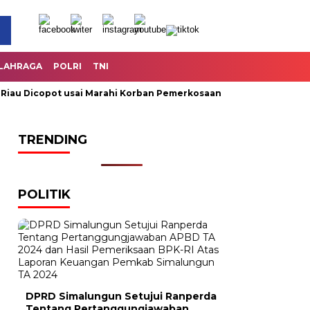
LAHRAGA
POLRI
TNI
u Dicopot usai Marahi Korban Pemerkosaan
Kemendag Cabut L
TRENDING
POLITIK
DPRD Simalungun Setujui Ranperda
Tentang Pertanggungjawaban