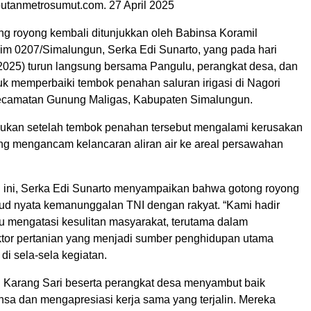
utanmetrosumut.com. 27 April 2025
g royong kembali ditunjukkan oleh Babinsa Koramil
m 0207/Simalungun, Serka Edi Sunarto, yang pada hari
2025) turun langsung bersama Pangulu, perangkat desa, dan
uk memperbaiki tembok penahan saluran irigasi di Nagori
ecamatan Gunung Maligas, Kabupaten Simalungun.
kukan setelah tembok penahan tersebut mengalami kerusakan
yang mengancam kelancaran aliran air ke areal persawahan
 ini, Serka Edi Sunarto menyampaikan bahwa gotong royong
d nyata kemanunggalan TNI dengan rakyat. “Kami hadir
 mengatasi kesulitan masyarakat, terutama dalam
or pertanian yang menjadi sumber penghidupan utama
 di sela-sela kegiatan.
 Karang Sari beserta perangkat desa menyambut baik
nsa dan mengapresiasi kerja sama yang terjalin. Mereka