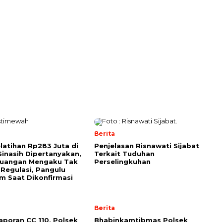
Berita
elatihan Rp283 Juta di
Penjelasan Risnawati Sijabat
Sinasih Dipertanyakan,
Terkait Tuduhan
euangan Mengaku Tak
Perselingkuhan
Regulasi, Pangulu
 Saat Dikonfirmasi
Berita
Laporan CC 110, Polsek
Bhabinkamtibmas Polsek