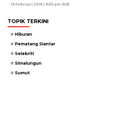
19 Februari 2018 | 9:50 pm WIB
TOPIK TERKINI
Hiburan
Pematang Siantar
Selebriti
Simalungun
Sumut