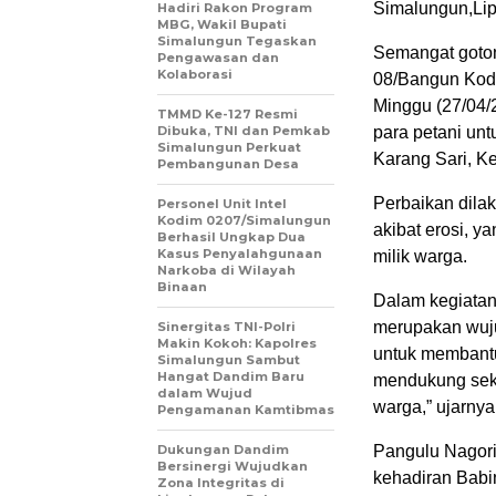
Simalungun,Lip
Hadiri Rakon Program
MBG, Wakil Bupati
Simalungun Tegaskan
Semangat goton
Pengawasan dan
Kolaborasi
08/Bangun Kodi
Minggu (27/04/
TMMD Ke-127 Resmi
Dibuka, TNI dan Pemkab
para petani unt
Simalungun Perkuat
Karang Sari, K
Pembangunan Desa
Perbaikan dila
Personel Unit Intel
Kodim 0207/Simalungun
akibat erosi, 
Berhasil Ungkap Dua
Kasus Penyalahgunaan
milik warga.
Narkoba di Wilayah
Binaan
Dalam kegiatan
merupakan wuju
Sinergitas TNI-Polri
Makin Kokoh: Kapolres
untuk membantu
Simalungun Sambut
Hangat Dandim Baru
mendukung sekt
dalam Wujud
warga,” ujarnya
Pengamanan Kamtibmas
Dukungan Dandim
Pangulu Nagori
Bersinergi Wujudkan
kehadiran Babi
Zona Integritas di