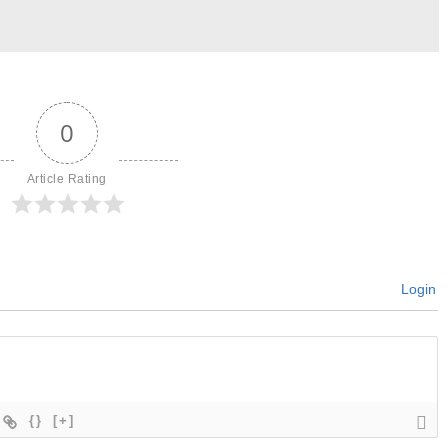
0
Article Rating
Login
{}
[+]