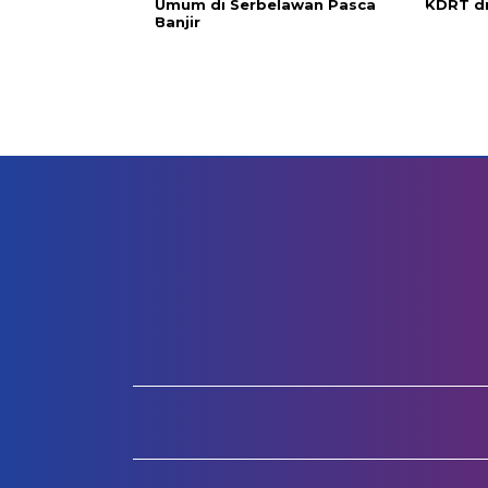
Umum di Serbelawan Pasca
KDRT d
Banjir