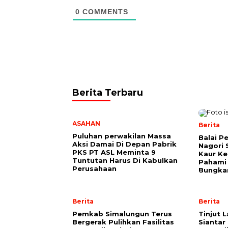
0
COMMENTS
Berita Terbaru
ASAHAN
Berita
Puluhan perwakilan Massa
Balai P
Aksi Damai Di Depan Pabrik
Nagori 
PKS PT ASL Meminta 9
Kaur K
Tuntutan Harus Di Kabulkan
Pahami 
Perusahaan
Bungkam
Berita
Berita
Pemkab Simalungun Terus
Tinjut 
Bergerak Pulihkan Fasilitas
Siantar