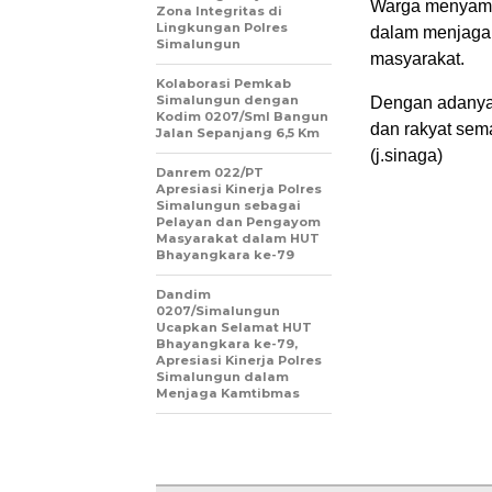
Warga menyambu
Zona Integritas di
Lingkungan Polres
dalam menjaga 
Simalungun
masyarakat.
Kolaborasi Pemkab
Simalungun dengan
Dengan adanya 
Kodim 0207/Sml Bangun
dan rakyat sema
Jalan Sepanjang 6,5 Km
(j.sinaga)
Danrem 022/PT
Apresiasi Kinerja Polres
Simalungun sebagai
Pelayan dan Pengayom
Masyarakat dalam HUT
Bhayangkara ke-79
Dandim
0207/Simalungun
Ucapkan Selamat HUT
Bhayangkara ke-79,
Apresiasi Kinerja Polres
Simalungun dalam
Menjaga Kamtibmas