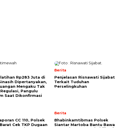
Berita
elatihan Rp283 Juta di
Penjelasan Risnawati Sijabat
Sinasih Dipertanyakan,
Terkait Tuduhan
euangan Mengaku Tak
Perselingkuhan
Regulasi, Pangulu
 Saat Dikonfirmasi
Berita
Laporan CC 110, Polsek
Bhabinkamtibmas Polsek
 Barat Cek TKP Dugaan
Siantar Martoba Bantu Bawa