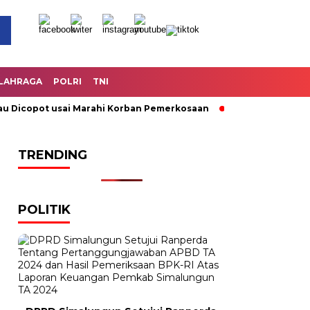
LAHRAGA
POLRI
TNI
icopot usai Marahi Korban Pemerkosaan
Kemendag Cabut Lar
TRENDING
POLITIK