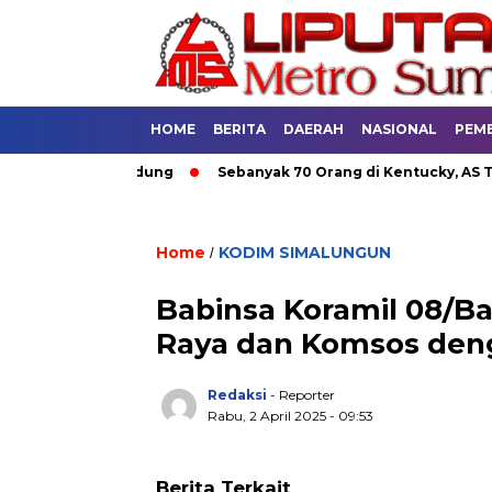
HOME
BERITA
DAERAH
NASIONAL
PEM
n Umum di Bandung
Sebanyak 70 Orang di Kentucky, AS Tewas
Home
KODIM SIMALUNGUN
/
Babinsa Koramil 08/Ba
Raya dan Komsos den
Redaksi
- Reporter
Rabu, 2 April 2025 - 09:53
Berita Terkait