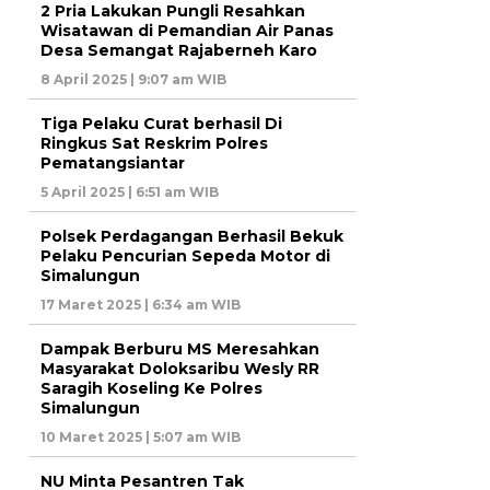
2 Pria Lakukan Pungli Resahkan
Wisatawan di Pemandian Air Panas
Desa Semangat Rajaberneh Karo
8 April 2025 | 9:07 am WIB
Tiga Pelaku Curat berhasil Di
Ringkus Sat Reskrim Polres
Pematangsiantar
5 April 2025 | 6:51 am WIB
Polsek Perdagangan Berhasil Bekuk
Pelaku Pencurian Sepeda Motor di
Simalungun
17 Maret 2025 | 6:34 am WIB
Dampak Berburu MS Meresahkan
Masyarakat Doloksaribu Wesly RR
Saragih Koseling Ke Polres
Simalungun
10 Maret 2025 | 5:07 am WIB
NU Minta Pesantren Tak