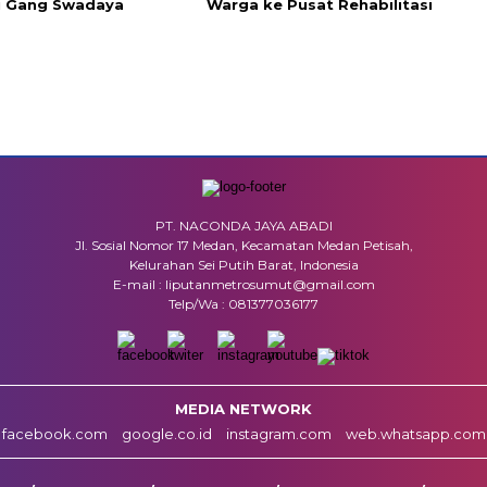
i Gang Swadaya
Warga ke Pusat Rehabilitasi
PT. NACONDA JAYA ABADI
Jl. Sosial Nomor 17 Medan, Kecamatan Medan Petisah,
Kelurahan Sei Putih Barat, Indonesia
E-mail : liputanmetrosumut@gmail.com
Telp/Wa : 081377036177
MEDIA NETWORK
facebook.com
google.co.id
instagram.com
web.whatsapp.com