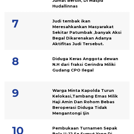
Jumat Bersih, Di Masjid
Hudallinnas
Judi tembak ikan
Meresahkankan Masyarakat
Sekitar Patumbak ,banyak Aksi
Begal Dikarenakan Adanya
Aktifitas Judi Tersebut.
Diduga Keras Anggota dewan
N.H dari fraksi Gerindra Miliki
Gudang CPO Ilegal
Warga Minta Kapolda Turun
Kelokasi,Tambang Emas Milik
Haji Amin Dan Rohom Bebas
Beroperasi Diduga Tidak
Mengantongi Ijin
Pembukaan Turnamen Sepak
Bola U-12 Se Sumut Yang Di