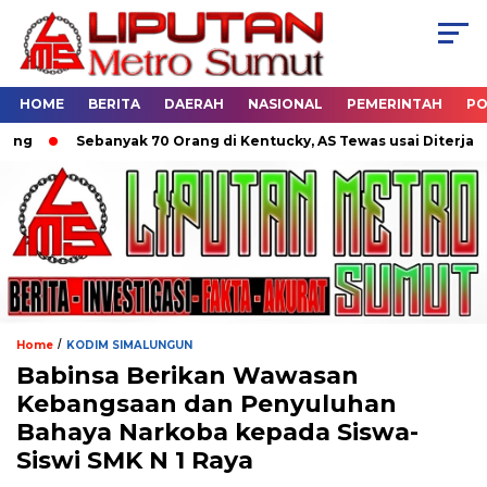
HOME
BERITA
DAERAH
NASIONAL
PEMERINTAH
PO
Sebanyak 70 Orang di Kentucky, AS Tewas usai Diterjang Tor
/
Home
KODIM SIMALUNGUN
Babinsa Berikan Wawasan
Kebangsaan dan Penyuluhan
Bahaya Narkoba kepada Siswa-
Siswi SMK N 1 Raya