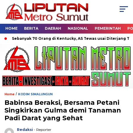
HOME
BERITA
DAERAH
NASIONAL
PEMERINTAH
PO
Sebanyak 70 Orang di Kentucky, AS Tewas usai Diterjang Tornado
/
Home
KODIM SIMALUNGUN
Babinsa Beraksi, Bersama Petani
Singkirkan Gulma demi Tanaman
Padi Darat yang Sehat
Redaksi
- Reporter