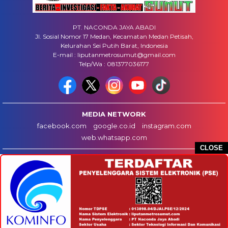
PT. NACONDA JAYA ABADI
Jl. Sosial Nomor 17 Medan, Kecamatan Medan Petisah,
Kelurahan Sei Putih Barat, Indonesia
E-mail : liputanmetrosumut@gmail.com
Telp/Wa : 081377036177
MEDIA NETWORK
facebook.com
google.co.id
instagram.com
web.whatsapp.com
CLOSE
HOME
INFO IKLAN
DISCLAIMER
HUBUNGI KAMI
REDAKSI
COPYRIGHT © 2025 LIPUTANMETROSUMUT.COM - ALL RIGHTS RESERVED