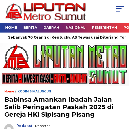
HOME
BERITA
DAERAH
NASIONAL
PEMERINTAH
PO
ebanyak 70 Orang di Kentucky, AS Tewas usai Diterjang Tornado 
/
Home
KODIM SIMALUNGUN
Babinsa Amankan Ibadah Jalan
Salib Peringatan Paskah 2025 di
Gereja HKI Sipisang Pisang
Redaksi
- Reporter