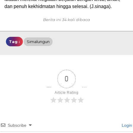
dan penuh kekhidmatan hingga selesai. (J.sinaga).
Berita ini 34 kali dibaca
Tag :
Simalungun
0
Article Rating
Subscribe
Login