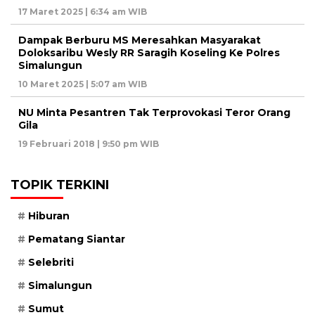
17 Maret 2025 | 6:34 am WIB
Dampak Berburu MS Meresahkan Masyarakat
Doloksaribu Wesly RR Saragih Koseling Ke Polres
Simalungun
10 Maret 2025 | 5:07 am WIB
NU Minta Pesantren Tak Terprovokasi Teror Orang
Gila
19 Februari 2018 | 9:50 pm WIB
TOPIK TERKINI
Hiburan
Pematang Siantar
Selebriti
Simalungun
Sumut