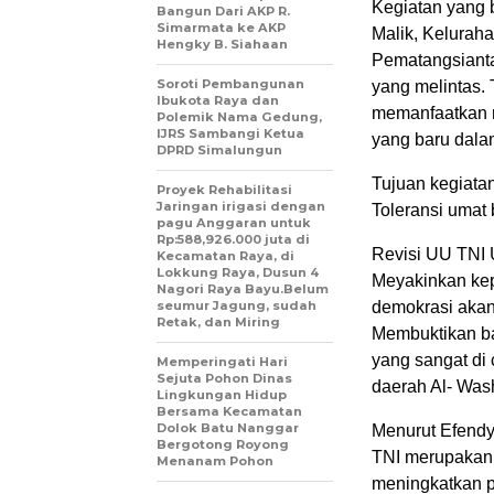
Kegiatan yang 
Bangun Dari AKP R.
Simarmata ke AKP
Malik, Kelurah
Hengky B. Siahaan
Pematangsianta
Soroti Pembangunan
yang melintas. 
Ibukota Raya dan
memanfaatkan m
Polemik Nama Gedung,
IJRS Sambangi Ketua
yang baru dal
DPRD Simalungun
Tujuan kegiatan
Proyek Rehabilitasi
Jaringan irigasi dengan
Toleransi umat
pagu Anggaran untuk
Rp:588,926.000 juta di
Revisi UU TNI
Kecamatan Raya, di
Lokkung Raya, Dusun 4
Meyakinkan ke
Nagori Raya Bayu.Belum
seumur Jagung, sudah
demokrasi akan
Retak, dan Miring
Membuktikan ba
yang sangat di 
Memperingati Hari
Sejuta Pohon Dinas
daerah Al- Wash
Lingkungan Hidup
Bersama Kecamatan
Dolok Batu Nanggar
Menurut Efendy 
Bergotong Royong
TNI merupakan 
Menanam Pohon
meningkatkan pr