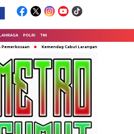
LAHRAGA
POLRI
TNI
saan
Kemendag Cabut Larangan Penjualan Minyak Goreng C