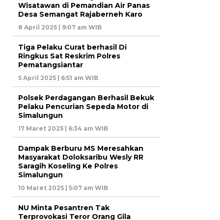
Wisatawan di Pemandian Air Panas
Desa Semangat Rajaberneh Karo
8 April 2025 | 9:07 am WIB
Tiga Pelaku Curat berhasil Di
Ringkus Sat Reskrim Polres
Pematangsiantar
5 April 2025 | 6:51 am WIB
Polsek Perdagangan Berhasil Bekuk
Pelaku Pencurian Sepeda Motor di
Simalungun
17 Maret 2025 | 6:34 am WIB
Dampak Berburu MS Meresahkan
Masyarakat Doloksaribu Wesly RR
Saragih Koseling Ke Polres
Simalungun
10 Maret 2025 | 5:07 am WIB
NU Minta Pesantren Tak
Terprovokasi Teror Orang Gila