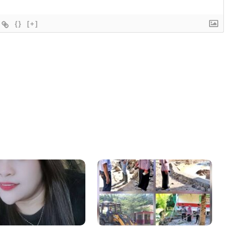
{}
[+]