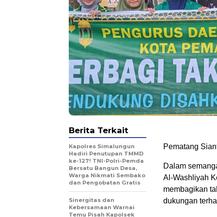
Berita Terkait
Pematang Siant
Kapolres Simalungun
Hadiri Penutupan TMMD
ke-127! TNI-Polri-Pemda
Dalam semanga
Bersatu Bangun Desa,
Warga Nikmati Sembako
Al-Washliyah K
dan Pengobatan Gratis
membagikan tak
Sinergitas dan
dukungan terh
Kebersamaan Warnai
Temu Pisah Kapolsek