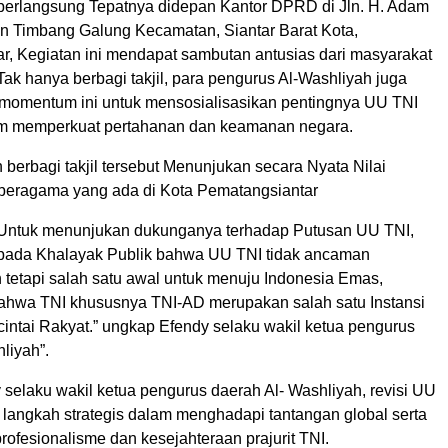
berlangsung Tepatnya didepan Kantor DPRD di Jln. H. Adam
an Timbang Galung Kecamatan, Siantar Barat Kota,
r, Kegiatan ini mendapat sambutan antusias dari masyarakat
Tak hanya berbagi takjil, para pengurus Al-Washliyah juga
omentum ini untuk mensosialisasikan pentingnya UU TNI
am memperkuat pertahanan dan keamanan negara.
 berbagi takjil tersebut Menunjukan secara Nyata Nilai
 beragama yang ada di Kota Pematangsiantar
 Untuk menunjukan dukunganya terhadap Putusan UU TNI,
pada Khalayak Publik bahwa UU TNI tidak ancaman
 tetapi salah satu awal untuk menuju Indonesia Emas,
hwa TNI khususnya TNI-AD merupakan salah satu Instansi
cintai Rakyat.” ungkap Efendy selaku wakil ketua pengurus
liyah”.
selaku wakil ketua pengurus daerah Al- Washliyah, revisi UU
langkah strategis dalam menghadapi tantangan global serta
ofesionalisme dan kesejahteraan prajurit TNI.