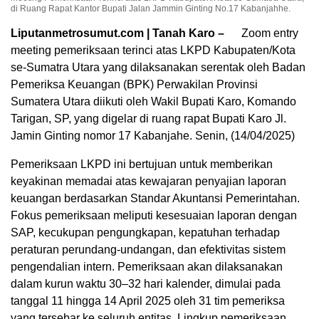
di Ruang Rapat Kantor Bupati Jalan Jammin Ginting No.17 Kabanjahhe.
Liputanmetrosumut.com | Tanah Karo –
Zoom entry
meeting pemeriksaan terinci atas LKPD Kabupaten/Kota
se-Sumatra Utara yang dilaksanakan serentak oleh Badan
Pemeriksa Keuangan (BPK) Perwakilan Provinsi
Sumatera Utara diikuti oleh Wakil Bupati Karo, Komando
Tarigan, SP, yang digelar di ruang rapat Bupati Karo Jl.
Jamin Ginting nomor 17 Kabanjahe. Senin, (14/04/2025)
Pemeriksaan LKPD ini bertujuan untuk memberikan
keyakinan memadai atas kewajaran penyajian laporan
keuangan berdasarkan Standar Akuntansi Pemerintahan.
Fokus pemeriksaan meliputi kesesuaian laporan dengan
SAP, kecukupan pengungkapan, kepatuhan terhadap
peraturan perundang-undangan, dan efektivitas sistem
pengendalian intern. Pemeriksaan akan dilaksanakan
dalam kurun waktu 30–32 hari kalender, dimulai pada
tanggal 11 hingga 14 April 2025 oleh 31 tim pemeriksa
yang tersebar ke seluruh entitas. Lingkup pemeriksaan