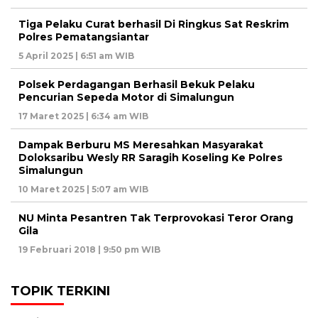
Tiga Pelaku Curat berhasil Di Ringkus Sat Reskrim
Polres Pematangsiantar
5 April 2025 | 6:51 am WIB
Polsek Perdagangan Berhasil Bekuk Pelaku
Pencurian Sepeda Motor di Simalungun
17 Maret 2025 | 6:34 am WIB
Dampak Berburu MS Meresahkan Masyarakat
Doloksaribu Wesly RR Saragih Koseling Ke Polres
Simalungun
10 Maret 2025 | 5:07 am WIB
NU Minta Pesantren Tak Terprovokasi Teror Orang
Gila
19 Februari 2018 | 9:50 pm WIB
TOPIK TERKINI