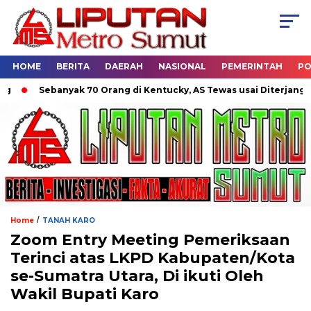
HOME
BERITA
DAERAH
NASIONAL
PEMERINTAH
PO
Sebanyak 70 Orang di Kentucky, AS Tewas usai Diterjang Tor
/
Home
TANAH KARO
Zoom Entry Meeting Pemeriksaan
Terinci atas LKPD Kabupaten/Kota
se-Sumatra Utara, Di ikuti Oleh
Wakil Bupati Karo