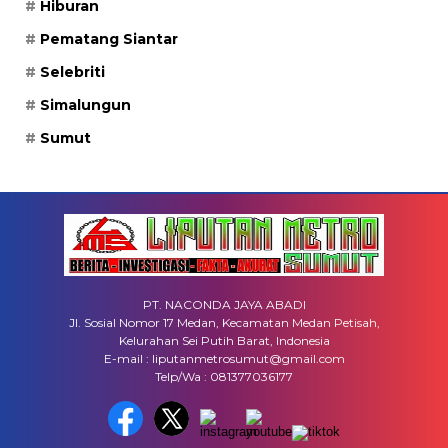
Hiburan
Pematang Siantar
Selebriti
Simalungun
Sumut
PT. NACONDA JAYA ABADI
Jl. Sosial Nomor 17 Medan, Kecamatan Medan Petisah,
Kelurahan Sei Putih Barat, Indonesia
E-mail : liputanmetrosumut@gmail.com
Telp/Wa : 081377036177