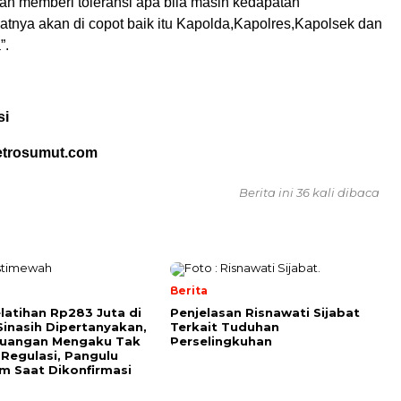
an memberi toleransi apa bila masih kedapatan
atnya akan di copot baik itu Kapolda,Kapolres,Kapolsek dan
”.
si
etrosumut.com
Berita ini 36 kali dibaca
Berita
elatihan Rp283 Juta di
Penjelasan Risnawati Sijabat
Sinasih Dipertanyakan,
Terkait Tuduhan
euangan Mengaku Tak
Perselingkuhan
Regulasi, Pangulu
 Saat Dikonfirmasi