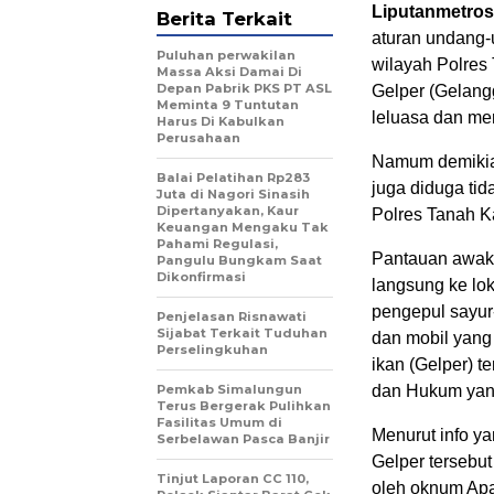
Liputanmetro
Berita Terkait
aturan undang-
Puluhan perwakilan
wilayah Polres
Massa Aksi Damai Di
Depan Pabrik PKS PT ASL
Gelper (Gelang
Meminta 9 Tuntutan
leluasa dan me
Harus Di Kabulkan
Perusahaan
Namum demikian
Balai Pelatihan Rp283
juga diduga ti
Juta di Nagori Sinasih
Dipertanyakan, Kaur
Polres Tanah K
Keuangan Mengaku Tak
Pahami Regulasi,
Pantauan awak 
Pangulu Bungkam Saat
Dikonfirmasi
langsung ke lo
pengepul sayur
Penjelasan Risnawati
Sijabat Terkait Tuduhan
dan mobil yang
Perselingkuhan
ikan (Gelper) t
Pemkab Simalungun
dan Hukum yang
Terus Bergerak Pulihkan
Fasilitas Umum di
Menurut info y
Serbelawan Pasca Banjir
Gelper tersebut 
Tinjut Laporan CC 110,
oleh oknum Apa