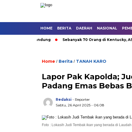
HOME
BERITA
DAERAH
NASIONAL
PEM
utan Umum di Bandung
Sebanyak 70 Orang di Kentucky, AS Tew
Home
Berita
TANAH KARO
/
/
Lapor Pak Kapolda; Ju
Padang Emas Bebas B
Redaksi
- Reporter
Sabtu, 26 April 2025 - 06:08
Foto : Lokasih Judi Tembak ikan yang berada di Lauda