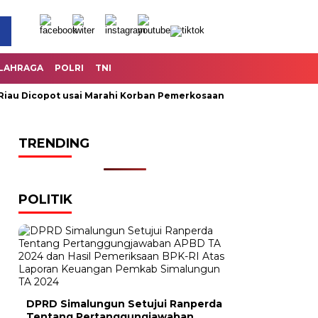
LAHRAGA
POLRI
TNI
u Dicopot usai Marahi Korban Pemerkosaan
Kemendag Cabut L
TRENDING
POLITIK
DPRD Simalungun Setujui Ranperda
Tentang Pertanggungjawaban