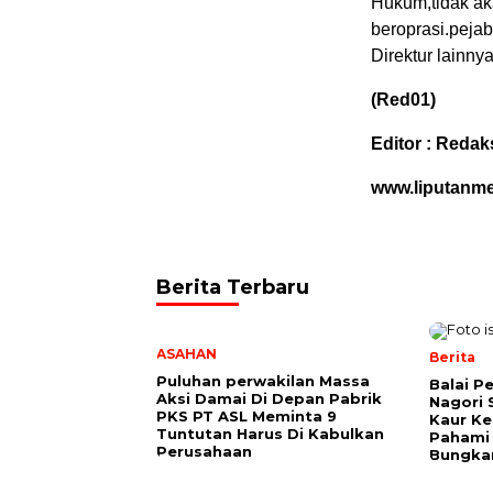
Hukum,tidak ak
beroprasi.pejab
Direktur lainnya
(Red01)
Editor : Redak
www.liputanm
Berita Terbaru
ASAHAN
Berita
Puluhan perwakilan Massa
Balai P
Aksi Damai Di Depan Pabrik
Nagori 
PKS PT ASL Meminta 9
Kaur K
Tuntutan Harus Di Kabulkan
Pahami 
Perusahaan
Bungkam