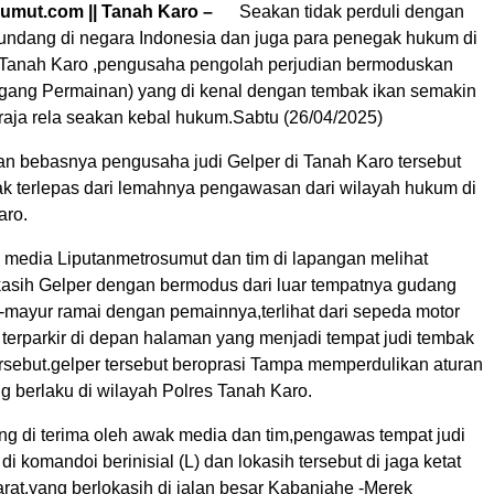
sumut.com || Tanah Karo –
Seakan tidak perduli dengan
undang di negara Indonesia dan juga para penegak hukum di
 Tanah Karo ,pengusaha pengolah perjudian bermoduskan
gang Permainan) yang di kenal dengan tembak ikan semakin
raja rela seakan kebal hukum.Sabtu (26/04/2025)
 bebasnya pengusaha judi Gelper di Tanah Karo tersebut
dak terlepas dari lemahnya pengawasan dari wilayah hukum di
aro.
media Liputanmetrosumut dan tim di lapangan melihat
kasih Gelper dengan bermodus dari luar tempatnya gudang
-mayur ramai dengan pemainnya,terlihat dari sepeda motor
 terparkir di depan halaman yang menjadi tempat judi tembak
ersebut.gelper tersebut beroprasi Tampa memperdulikan aturan
 berlaku di wilayah Polres Tanah Karo.
ang di terima oleh awak media dan tim,pengawas tempat judi
di komandoi berinisial (L) dan lokasih tersebut di jaga ketat
rat.yang berlokasih di jalan besar Kabanjahe -Merek