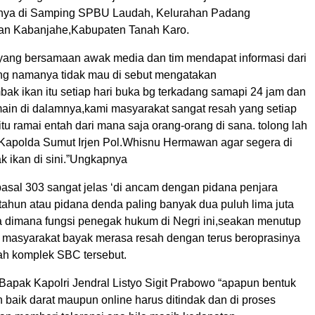
tnya di Samping SPBU Laudah, Kelurahan Padang
n Kabanjahe,Kabupaten Tanah Karo.
ang bersamaan awak media dan tim mendapat informasi dari
g namanya tidak mau di sebut mengatakan
mbak ikan itu setiap hari buka bg terkadang samapi 24 jam dan
main di dalamnya,kami masyarakat sangat resah yang setiap
itu ramai entah dari mana saja orang-orang di sana. tolong lah
apolda Sumut Irjen Pol.Whisnu Hermawan agar segera di
ak ikan di sini.”Ungkapnya
asal 303 sangat jelas ‘di ancam dengan pidana penjara
tahun atau pidana denda paling banyak dua puluh lima juta
a dimana fungsi penegak hukum di Negri ini,seakan menutup
in masyarakat bayak merasa resah dengan terus beroprasinya
yah komplek SBC tersebut.
 Bapak Kapolri Jendral Listyo Sigit Prabowo “apapun bentuk
 baik darat maupun online harus ditindak dan di proses