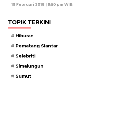
19 Februari 2018 | 9:50 pm WIB
TOPIK TERKINI
Hiburan
Pematang Siantar
Selebriti
Simalungun
Sumut