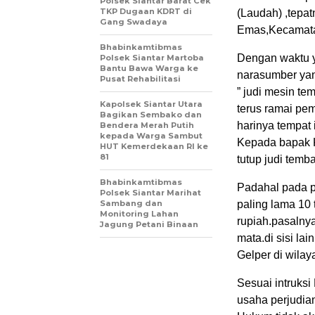
Polsek Siantar Barat Cek
TKP Dugaan KDRT di
(Laudah) ,tepa
Gang Swadaya
Emas,Kecamata
Bhabinkamtibmas
Dengan waktu y
Polsek Siantar Martoba
Bantu Bawa Warga ke
narasumber yan
Pusat Rehabilitasi
” judi mesin te
Kapolsek Siantar Utara
terus ramai pe
Bagikan Sembako dan
harinya tempat 
Bendera Merah Putih
kepada Warga Sambut
Kepada bapak K
HUT Kemerdekaan RI ke
81
tutup judi temb
Bhabinkamtibmas
Padahal pada p
Polsek Siantar Marihat
Sambang dan
paling lama 10 
Monitoring Lahan
rupiah.pasalny
Jagung Petani Binaan
mata.di sisi la
Gelper di wila
Sesuai intruksi
usaha perjudian