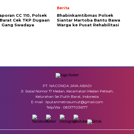
Berita
Laporan CC 110, Polsek
Bhabinkamtibmas Polsek
 Barat Cek TKP Dugaan
Siantar Martoba Bantu Bawa
i Gang Swadaya
Warga ke Pusat Rehabilitasi
PT. NACONDA JAYA ABADI
Jl. Sosial Nomor 17 Medan, Kecamatan Medan Petisah,
Kelurahan Sei Putih Barat, Indonesia
E-mail : liputanmetrosumut@gmail.com
Telp/Wa : 081377036177