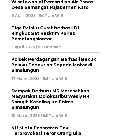
Wisatawan di Pemandian Air Panas
Desa Semangat Rajaberneh Karo
8 April 2025 | 9:07 am WIB
Tiga Pelaku Curat berhasil Di
Ringkus Sat Reskrim Polres
Pematangsiantar
5 April 2025 | 6:51 am WIB
Polsek Perdagangan Berhasil Bekuk
Pelaku Pencurian Sepeda Motor di
Simalungun
17 Maret 2025 | 6:34 am WIB
Dampak Berburu MS Meresahkan
Masyarakat Doloksaribu Wesly RR
Saragih Koseling Ke Polres
Simalungun
10 Maret 2025 | 5:07 am WIB
NU Minta Pesantren Tak
Terprovokasi Teror Orang Gila