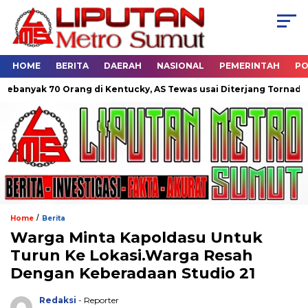
HOME
BERITA
DAERAH
NASIONAL
PEMERINTAH
PO
yak 70 Orang di Kentucky, AS Tewas usai Diterjang Tornado Dahsy
/
Home
Berita
Warga Minta Kapoldasu Untuk
Turun Ke Lokasi.Warga Resah
Dengan Keberadaan Studio 21
Redaksi
- Reporter