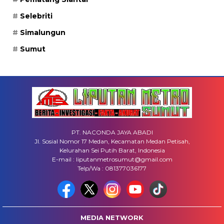
Selebriti
Simalungun
Sumut
PT. NACONDA JAYA ABADI
Jl. Sosial Nomor 17 Medan, Kecamatan Medan Petisah,
Kelurahan Sei Putih Barat, Indonesia
E-mail : liputanmetrosumut@gmail.com
Telp/Wa : 081377036177
MEDIA NETWORK