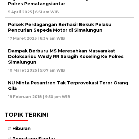
Polres Pematangsiantar
5 April 2025 | 6:51 am WIB
Polsek Perdagangan Berhasil Bekuk Pelaku
Pencurian Sepeda Motor di Simalungun
17 Maret 2025 | 6:34 am WIB
Dampak Berburu MS Meresahkan Masyarakat
Doloksaribu Wesly RR Saragih Koseling Ke Polres
Simalungun
10 Maret 2025 | 5:07 am WIB
NU Minta Pesantren Tak Terprovokasi Teror Orang
Gila
19 Februari 2018 | 9:50 pm WIB
TOPIK TERKINI
Hiburan
Pematang Siantar