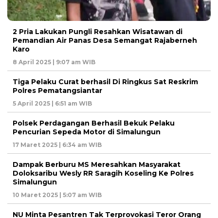
2 Pria Lakukan Pungli Resahkan Wisatawan di
Pemandian Air Panas Desa Semangat Rajaberneh
Karo
8 April 2025 | 9:07 am WIB
Tiga Pelaku Curat berhasil Di Ringkus Sat Reskrim
Polres Pematangsiantar
5 April 2025 | 6:51 am WIB
Polsek Perdagangan Berhasil Bekuk Pelaku
Pencurian Sepeda Motor di Simalungun
17 Maret 2025 | 6:34 am WIB
Dampak Berburu MS Meresahkan Masyarakat
Doloksaribu Wesly RR Saragih Koseling Ke Polres
Simalungun
10 Maret 2025 | 5:07 am WIB
NU Minta Pesantren Tak Terprovokasi Teror Orang