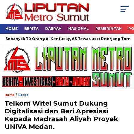
HOME
BERITA
DAERAH
NASIONAL
PEMERINTAH
PO
anyak 70 Orang di Kentucky, AS Tewas usai Diterjang Tornado Da
/
Home
Berita
Telkom Witel Sumut Dukung
Digitalisasi dan Beri Apresiasi
Kepada Madrasah Aliyah Proyek
UNIVA Medan.