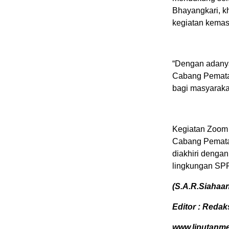
Bhayangkari, k
kegiatan kemas
“Dengan adanya
Cabang Pematan
bagi masyarakat
Kegiatan Zoom
Cabang Pematan
diakhiri dengan
lingkungan SP
(S.A.R.Siahaa
Editor : Redak
www.liputanm