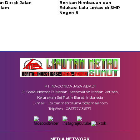
 Diri di Jalan
Berikan Himbauan dan
alam
Edukasi Lalu Lintas di SMP
Negeri 9
PT. NACONDA JAYA ABADI
Jl. Sosial Nomor 17 Medan, Kecamatan Medan Petisah,
Kelurahan Sei Putih Barat, Indonesia
E-mail : liputanmetrosumut@gmail.com
Telp/Wa : 081377036177
MEDIA NETWORK