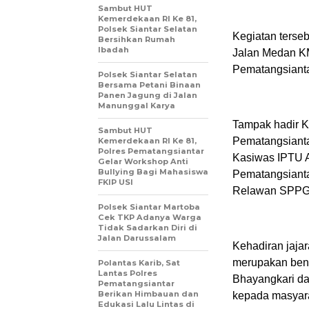
Sambut HUT
Kemerdekaan RI Ke 81,
Polsek Siantar Selatan
Kegiatan terse
Bersihkan Rumah
Ibadah
Jalan Medan KM
Pematangsiantar
Polsek Siantar Selatan
Bersama Petani Binaan
Panen Jagung di Jalan
Manunggal Karya
Tampak hadir 
Sambut HUT
Pematangsianta
Kemerdekaan RI Ke 81,
Polres Pematangsiantar
Kasiwas IPTU 
Gelar Workshop Anti
Bullying Bagi Mahasiswa
Pematangsianta
FKIP USI
Relawan SPPG 
Polsek Siantar Martoba
Cek TKP Adanya Warga
Tidak Sadarkan Diri di
Jalan Darussalam
Kehadiran jaja
merupakan ben
Polantas Karib, Sat
Lantas Polres
Bhayangkari da
Pematangsiantar
Berikan Himbauan dan
kepada masyar
Edukasi Lalu Lintas di