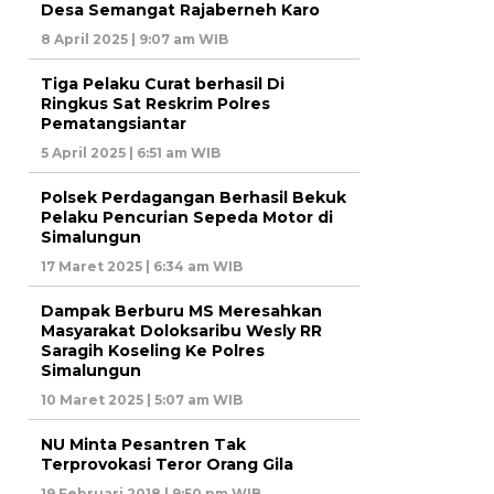
Desa Semangat Rajaberneh Karo
8 April 2025 | 9:07 am WIB
Tiga Pelaku Curat berhasil Di
Ringkus Sat Reskrim Polres
Pematangsiantar
5 April 2025 | 6:51 am WIB
Polsek Perdagangan Berhasil Bekuk
Pelaku Pencurian Sepeda Motor di
Simalungun
17 Maret 2025 | 6:34 am WIB
Dampak Berburu MS Meresahkan
Masyarakat Doloksaribu Wesly RR
Saragih Koseling Ke Polres
Simalungun
10 Maret 2025 | 5:07 am WIB
NU Minta Pesantren Tak
Terprovokasi Teror Orang Gila
19 Februari 2018 | 9:50 pm WIB