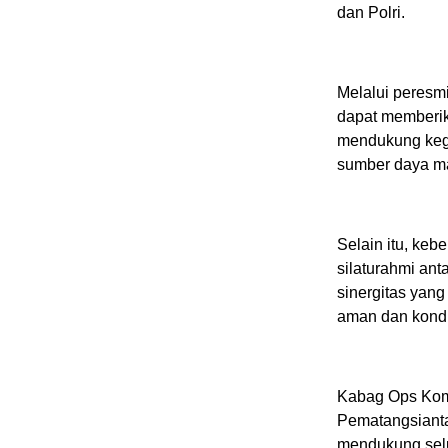
dan Polri.
Melalui peresm
dapat memberik
mendukung keg
sumber daya m
Selain itu, k
silaturahmi ant
sinergitas yan
aman dan kondu
Kabag Ops Kom
Pematangsiant
mendukung selu