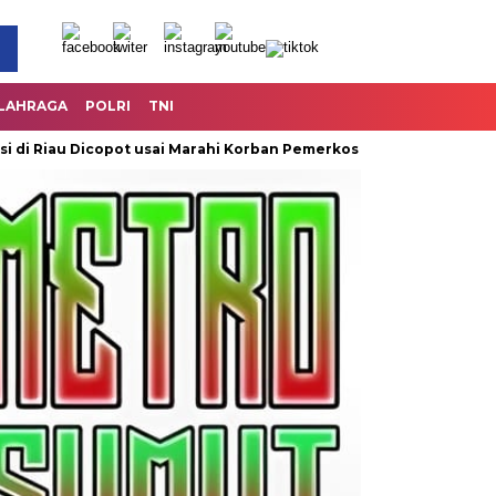
LAHRAGA
POLRI
TNI
au Dicopot usai Marahi Korban Pemerkosaan
Kemendag Cabut 