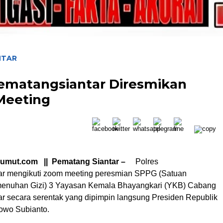
NTAR
ematangsiantar Diresmikan
 Meeting
sumut.com || Pematang Siantar –
Polres
ar mengikuti zoom meeting peresmian SPPG (Satuan
enuhan Gizi) 3 Yayasan Kemala Bhayangkari (YKB) Cabang
r secara serentak yang dipimpin langsung Presiden Republik
owo Subianto.