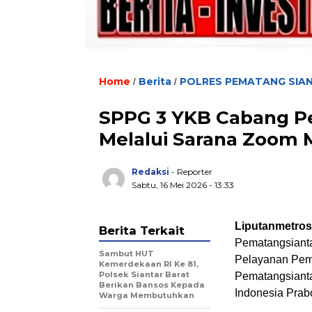
Home
Berita
POLRES PEMATANG SIA
/
/
SPPG 3 YKB Cabang P
Melalui Sarana Zoom
Redaksi
- Reporter
Sabtu, 16 Mei 2026 - 13:33
Liputanmetro
Berita Terkait
Pematangsiant
Sambut HUT
Pelayanan Pem
Kemerdekaan RI Ke 81,
Polsek Siantar Barat
Pematangsianta
Berikan Bansos Kepada
Indonesia Prab
Warga Membutuhkan