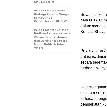
SMP Negeri 9
Polsek Siantar Utara
Berbagi Kepada Warga
Selain itu, ke
Sambut HUT
para relawan m
Kemerdekaan RI Ke 81
dalam menduku
Polsek Siantar Selatan
Kemala Bhayan
Berikan Bansos kepada
Warga Kurang Mampu
dan Bagikan Bendera
Merah Putih di Jalan
Vihara
Pelaksanaan Z
antusias, dima
secara serentak
berbagai wilay
Dalam kegiatan
secara resmi m
terhadap pengu
peningkatan ku