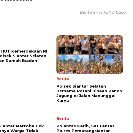
Berita ini 16 kali dibaca
 HUT Kemerdekaan RI
Polsek Siantar Selatan
kan Rumah Ibadah
Berita
Polsek Siantar Selatan
Bersama Petani Binaan Panen
Jagung di Jalan Manunggal
Karya
Berita
Siantar Martoba Cek
Polantas Karib, Sat Lantas
anya Warga Tidak
Polres Pematangsiantar