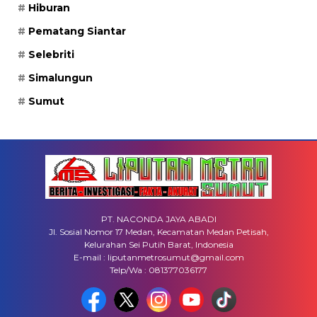
Hiburan
Pematang Siantar
Selebriti
Simalungun
Sumut
PT. NACONDA JAYA ABADI
Jl. Sosial Nomor 17 Medan, Kecamatan Medan Petisah,
Kelurahan Sei Putih Barat, Indonesia
E-mail : liputanmetrosumut@gmail.com
Telp/Wa : 081377036177