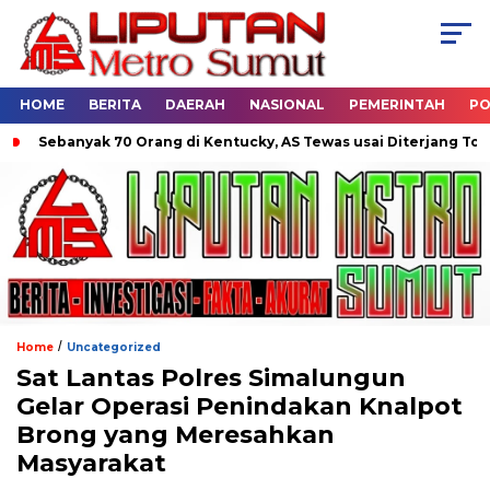
HOME
BERITA
DAERAH
NASIONAL
PEMERINTAH
PO
 70 Orang di Kentucky, AS Tewas usai Diterjang Tornado Dahsyat
/
Home
Uncategorized
Sat Lantas Polres Simalungun
Gelar Operasi Penindakan Knalpot
Brong yang Meresahkan
Masyarakat