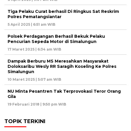
Tiga Pelaku Curat berhasil Di Ringkus Sat Reskrim
Polres Pematangsiantar
5 April 2025 | 6:51 am WIB
Polsek Perdagangan Berhasil Bekuk Pelaku
Pencurian Sepeda Motor di Simalungun
17 Maret 2025 | 6:34 am WIB
Dampak Berburu MS Meresahkan Masyarakat
Doloksaribu Wesly RR Saragih Koseling Ke Polres
Simalungun
10 Maret 2025 | 5:07 am WIB
NU Minta Pesantren Tak Terprovokasi Teror Orang
Gila
19 Februari 2018 | 9:50 pm WIB
TOPIK TERKINI