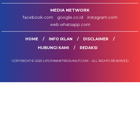
MEDIA NETWORK
facebook.com
google.co.id
instagram.com
web.whatsapp.com
HOME
INFO IKLAN
DISCLAIMER
HUBUNGI KAMI
REDAKSI
COPYRIGHT © 2025 LIPUTANMETROSUMUT.COM - ALL RIGHTS RESERVED