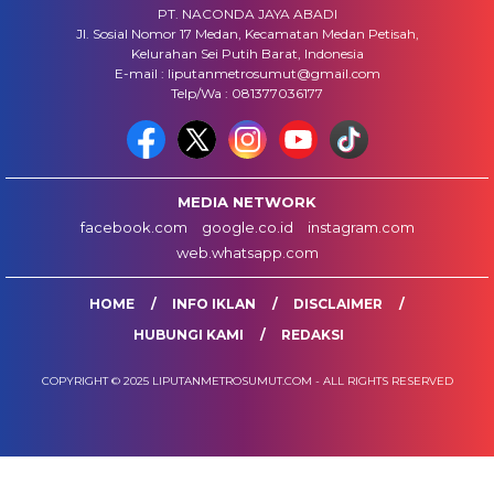
PT. NACONDA JAYA ABADI
Jl. Sosial Nomor 17 Medan, Kecamatan Medan Petisah,
Kelurahan Sei Putih Barat, Indonesia
E-mail : liputanmetrosumut@gmail.com
Telp/Wa : 081377036177
MEDIA NETWORK
facebook.com
google.co.id
instagram.com
web.whatsapp.com
HOME
INFO IKLAN
DISCLAIMER
HUBUNGI KAMI
REDAKSI
COPYRIGHT © 2025 LIPUTANMETROSUMUT.COM - ALL RIGHTS RESERVED