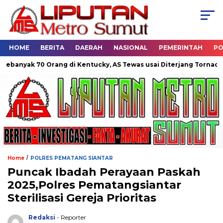
HOME
BERITA
DAERAH
NASIONAL
PEMERINTAH
PO
0 Orang di Kentucky, AS Tewas usai Diterjang Tornado Dahsyat
/
Home
POLRES PEMATANG SIANTAR
Puncak Ibadah Perayaan Paskah
2025,Polres Pematangsiantar
Sterilisasi Gereja Prioritas
Redaksi
- Reporter