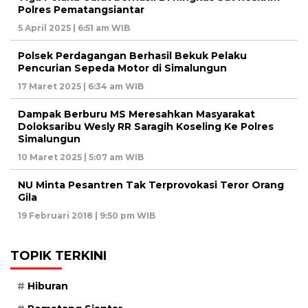
Polres Pematangsiantar
5 April 2025 | 6:51 am WIB
Polsek Perdagangan Berhasil Bekuk Pelaku
Pencurian Sepeda Motor di Simalungun
17 Maret 2025 | 6:34 am WIB
Dampak Berburu MS Meresahkan Masyarakat
Doloksaribu Wesly RR Saragih Koseling Ke Polres
Simalungun
10 Maret 2025 | 5:07 am WIB
NU Minta Pesantren Tak Terprovokasi Teror Orang
Gila
19 Februari 2018 | 9:50 pm WIB
TOPIK TERKINI
Hiburan