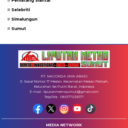
Pematang Siantar
Selebriti
Simalungun
Sumut
PT. NACONDA JAYA ABADI
Jl. Sosial Nomor 17 Medan, Kecamatan Medan Petisah,
Kelurahan Sei Putih Barat, Indonesia
E-mail : liputanmetrosumut@gmail.com
Telp/Wa : 081377036177
MEDIA NETWORK