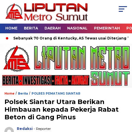
HOME
BERITA
DAERAH
NASIONAL
PEMERINTAH
PO
Sebanyak 70 Orang di Kentucky, AS Tewas usai Diterjang Torna
/
/
Home
Berita
POLRES PEMATANG SIANTAR
Polsek Siantar Utara Berikan
Himbauan kepada Pekerja Rabat
Beton di Gang Pinus
Redaksi
- Reporter