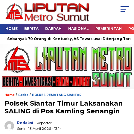
HOME
BERITA
DAERAH
NASIONAL
PEMERINTAH
PO
banyak 70 Orang di Kentucky, AS Tewas usai Diterjang Tornado D
/
/
Home
Berita
POLRES PEMATANG SIANTAR
Polsek Siantar Timur Laksanakan
SALING di Pos Kamling Senangin
Redaksi
- Reporter
Senin, 13 April 2026 - 13:14