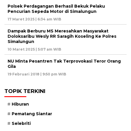
Polsek Perdagangan Berhasil Bekuk Pelaku
Pencurian Sepeda Motor di Simalungun
17 Maret 2025 | 6:34 am WIB
Dampak Berburu MS Meresahkan Masyarakat
Doloksaribu Wesly RR Saragih Koseling Ke Polres
Simalungun
10 Maret 2025 | 5:07 am WIB
NU Minta Pesantren Tak Terprovokasi Teror Orang
Gila
19 Februari 2018 | 9:50 pm WIB
TOPIK TERKINI
Hiburan
Pematang Siantar
Selebriti