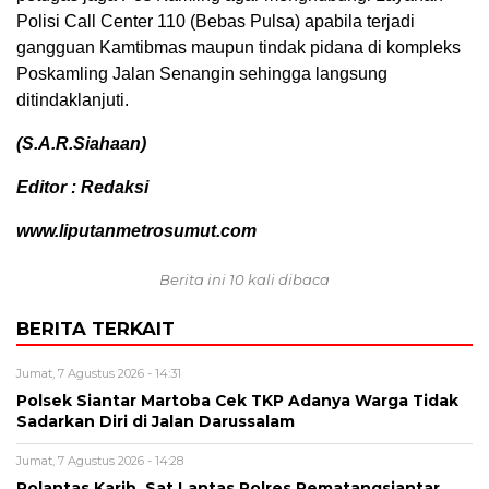
Polisi Call Center 110 (Bebas Pulsa) apabila terjadi
gangguan Kamtibmas maupun tindak pidana di kompleks
Poskamling Jalan Senangin sehingga langsung
ditindaklanjuti.
(S.A.R.Siahaan)
Editor : Redaksi
www.liputanmetrosumut.com
Berita ini 10 kali dibaca
BERITA TERKAIT
Jumat, 7 Agustus 2026 - 14:31
Polsek Siantar Martoba Cek TKP Adanya Warga Tidak
Sadarkan Diri di Jalan Darussalam
Jumat, 7 Agustus 2026 - 14:28
Polantas Karib, Sat Lantas Polres Pematangsiantar