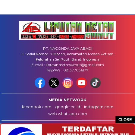
PT. NACONDA JAYA ABADI
Jl. Sosial Nomor 17 Medan, Kecamatan Medan Petisah,
Kelurahan Sei Putih Barat, Indonesia
E-mail : liputanmetrosumut@gmail.com
Telp/Wa : 081377036177
MEDIA NETWORK
facebook.com
google.co.id
instagram.com
web.whatsapp.com
CLOSE
HOME
INFO IKLAN
DISCLAIMER