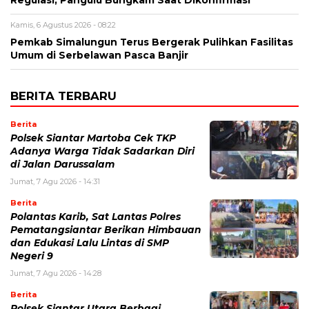
Regulasi, Pangulu Bungkam Saat Dikonfirmasi
Kamis, 6 Agustus 2026 - 08:22
Pemkab Simalungun Terus Bergerak Pulihkan Fasilitas
Umum di Serbelawan Pasca Banjir
BERITA TERBARU
Berita
Polsek Siantar Martoba Cek TKP
Adanya Warga Tidak Sadarkan Diri
di Jalan Darussalam
Jumat, 7 Agu 2026 - 14:31
Berita
Polantas Karib, Sat Lantas Polres
Pematangsiantar Berikan Himbauan
dan Edukasi Lalu Lintas di SMP
Negeri 9
Jumat, 7 Agu 2026 - 14:28
Berita
Polsek Siantar Utara Berbagi