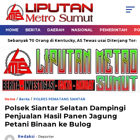
HOME
BERITA
DAERAH
NASIONAL
PEMERINTAH
PO
banyak 70 Orang di Kentucky, AS Tewas usai Diterjang Tornado Da
/
/
Home
Berita
POLRES PEMATANG SIANTAR
Polsek Siantar Selatan Dampingi
Penjualan Hasil Panen Jagung
Petani Binaan ke Bulog
Redaksi
- Reporter