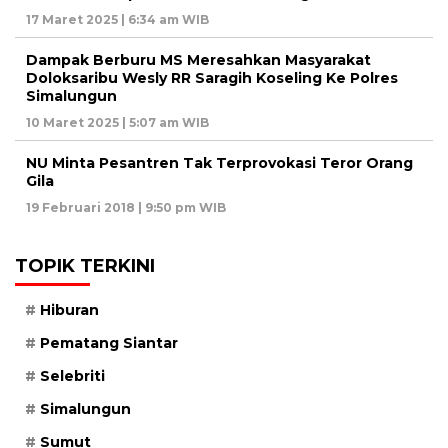
17 Maret 2025 | 6:34 am WIB
Dampak Berburu MS Meresahkan Masyarakat
Doloksaribu Wesly RR Saragih Koseling Ke Polres
Simalungun
10 Maret 2025 | 5:07 am WIB
NU Minta Pesantren Tak Terprovokasi Teror Orang
Gila
19 Februari 2018 | 9:50 pm WIB
TOPIK TERKINI
Hiburan
Pematang Siantar
Selebriti
Simalungun
Sumut